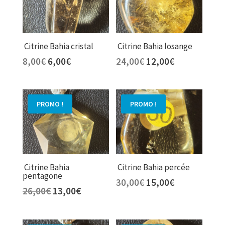
Citrine Bahia cristal
Citrine Bahia losange
Le
Le
Le
Le
8,00
€
6,00
€
24,00
€
12,00
€
prix
prix
prix
prix
initial
actuel
initial
actuel
était :
est :
était :
est :
PROMO !
PROMO !
8,00€.
6,00€.
24,00€.
12,00€.
Citrine Bahia
Citrine Bahia percée
pentagone
Le
Le
30,00
€
15,00
€
Le
Le
26,00
€
13,00
€
prix
prix
prix
prix
initial
actuel
initial
actuel
était :
est :