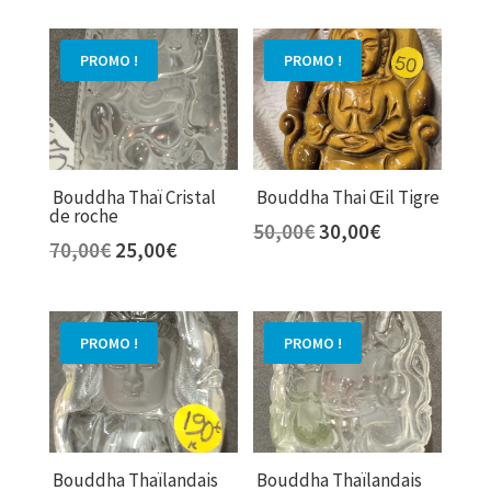
initial
actuel
initial
actuel
était :
est :
était :
est :
PROMO !
PROMO !
600,00€.
300,00€.
190,00€.
60,00€.
Bouddha Thaï Cristal
Bouddha Thai Œil Tigre
de roche
Le
Le
50,00
€
30,00
€
Le
Le
70,00
€
25,00
€
prix
prix
prix
prix
initial
actuel
initial
actuel
était :
est :
était :
est :
50,00€.
30,00€.
PROMO !
PROMO !
70,00€.
25,00€.
Bouddha Thaïlandais
Bouddha Thaïlandais