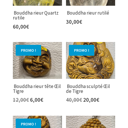
Bouddha rieur Quartz
Bouddha rieur rutilé
rutile
30,00
€
60,00
€
PROMO !
PROMO !
Bouddha rieur tête Œil
Bouddha sculpté Œil
Tigre
de Tigre
Le
Le
Le
Le
12,00
€
6,00
€
40,00
€
20,00
€
prix
prix
prix
prix
initial
actuel
initial
actuel
était :
est :
était :
est :
PROMO !