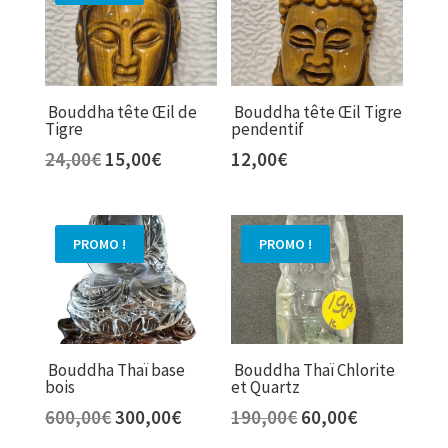
12,00€.
6,00€.
40,00€.
20,00€.
Bouddha tête Œil de
Bouddha tête Œil Tigre
Tigre
pendentif
Le
Le
24,00
€
15,00
€
12,00
€
prix
prix
initial
actuel
était :
est :
PROMO !
PROMO !
24,00€.
15,00€.
Bouddha Thaï base
Bouddha Thaï Chlorite
bois
et Quartz
Le
Le
Le
Le
600,00
€
300,00
€
190,00
€
60,00
€
prix
prix
prix
prix