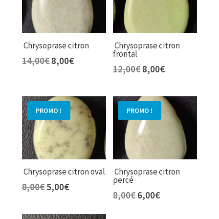
Chrysoprase citron
Chrysoprase citron
frontal
Le
Le
14,00
€
8,00
€
Le
Le
12,00
€
8,00
€
prix
prix
prix
prix
initial
actuel
initial
actuel
était :
est :
était :
est :
14,00€.
8,00€.
PROMO !
PROMO !
12,00€.
8,00€.
Chrysoprase citron oval
Chrysoprase citron
percé
Le
Le
8,00
€
5,00
€
Le
Le
8,00
€
6,00
€
prix
prix
prix
prix
initial
actuel