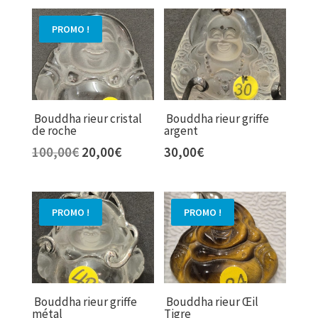
PROMO !
Bouddha rieur cristal
Bouddha rieur griffe
de roche
argent
Le
Le
100,00
€
20,00
€
30,00
€
prix
prix
initial
actuel
était :
est :
PROMO !
PROMO !
100,00€.
20,00€.
Bouddha rieur griffe
Bouddha rieur Œil
métal
Tigre