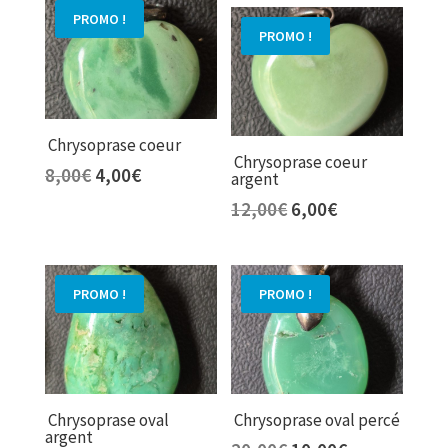
initial
actuel
était :
est :
PROMO !
était :
est :
8,00€.
5,00€.
PROMO !
8,00€.
6,00€.
Chrysoprase coeur
Chrysoprase coeur
Le
Le
8,00
€
4,00
€
argent
prix
prix
Le
Le
12,00
€
6,00
€
initial
actuel
prix
prix
était :
est :
initial
actuel
8,00€.
4,00€.
était :
est :
PROMO !
PROMO !
12,00€.
6,00€.
Chrysoprase oval
Chrysoprase oval percé
argent