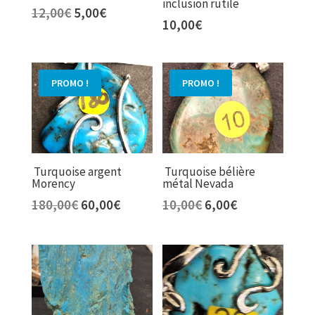
inclusion rutile
Le
Le
12,00
€
5,00
€
10,00
€
prix
prix
initial
actuel
était :
est :
12,00€.
5,00€.
PROMO !
PROMO !
Turquoise argent
Turquoise bélière
Morency
métal Nevada
Le
Le
Le
Le
180,00
€
60,00
€
10,00
€
6,00
€
prix
prix
prix
prix
initial
actuel
initial
actuel
était :
est :
était :
est :
180,00€.
60,00€.
10,00€.
6,00€.