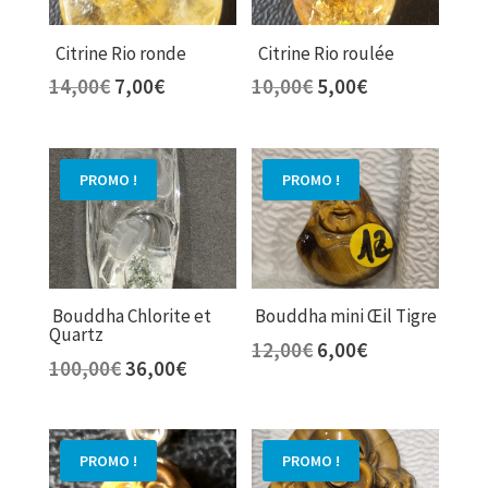
Citrine Rio ronde
Citrine Rio roulée
Le
Le
Le
Le
14,00
€
7,00
€
10,00
€
5,00
€
prix
prix
prix
prix
initial
actuel
initial
actuel
était :
est :
était :
est :
PROMO !
PROMO !
14,00€.
7,00€.
10,00€.
5,00€.
Bouddha Chlorite et
Bouddha mini Œil Tigre
Quartz
Le
Le
12,00
€
6,00
€
Le
Le
100,00
€
36,00
€
prix
prix
prix
prix
initial
actuel
initial
actuel
était :
est :
était :
est :
12,00€.
6,00€.
PROMO !
PROMO !
100,00€.
36,00€.