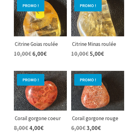
était :
est :
30,00€.
15,00€.
PROMO !
PROMO !
26,00€.
13,00€.
Citrine Goias roulée
Citrine Minas roulée
Le
Le
Le
Le
10,00
€
6,00
€
10,00
€
5,00
€
prix
prix
prix
prix
initial
actuel
initial
actuel
était :
est :
était :
est :
PROMO !
PROMO !
10,00€.
6,00€.
10,00€.
5,00€.
Corail gorgone coeur
Corail gorgone rouge
Le
Le
Le
Le
8,00
€
4,00
€
6,00
€
3,00
€
prix
prix
prix
prix