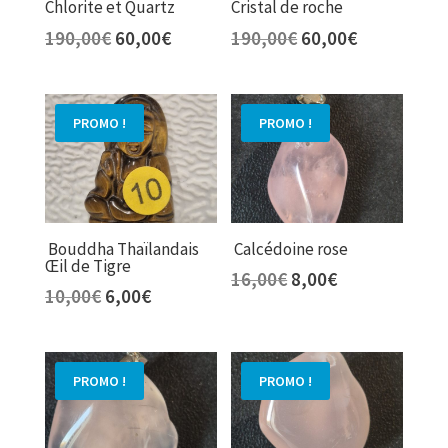
Chlorite et Quartz
Cristal de roche
Le
Le
Le
Le
190,00
€
60,00
€
190,00
€
60,00
€
prix
prix
prix
prix
initial
actuel
initial
actuel
était :
est :
était :
est :
PROMO !
PROMO !
190,00€.
60,00€.
190,00€.
60,00€.
Bouddha Thaïlandais
Calcédoine rose
Œil de Tigre
Le
Le
16,00
€
8,00
€
Le
Le
10,00
€
6,00
€
prix
prix
prix
prix
initial
actuel
initial
actuel
était :
est :
était :
est :
16,00€.
8,00€.
PROMO !
PROMO !
10,00€.
6,00€.