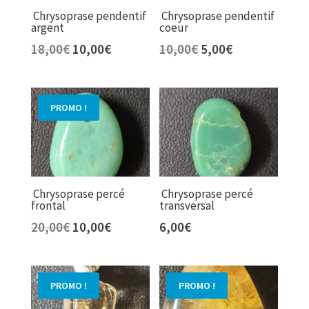
Chrysoprase pendentif
Chrysoprase pendentif
argent
coeur
Le
Le
Le
Le
18,00
€
10,00
€
10,00
€
5,00
€
prix
prix
prix
prix
initial
actuel
initial
actuel
était :
est :
était :
est :
PROMO !
18,00€.
10,00€.
10,00€.
5,00€.
Chrysoprase percé
Chrysoprase percé
frontal
transversal
Le
Le
20,00
€
10,00
€
6,00
€
prix
prix
initial
actuel
était :
est :
PROMO !
PROMO !
20,00€.
10,00€.