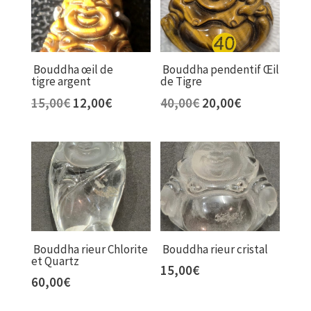
Bouddha œil de
Bouddha pendentif Œil
tigre argent
de Tigre
Le
Le
Le
Le
15,00
€
12,00
€
40,00
€
20,00
€
prix
prix
prix
prix
initial
actuel
initial
actuel
était :
est :
était :
est :
15,00€.
12,00€.
40,00€.
20,00€.
Bouddha rieur Chlorite
Bouddha rieur cristal
et Quartz
15,00
€
60,00
€