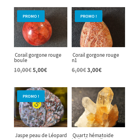
initial
actuel
initial
actuel
était :
est :
était :
est :
PROMO !
PROMO !
8,00€.
4,00€.
6,00€.
3,00€.
Corail gorgone rouge
Corail gorgone rouge
boule
n1
Le
Le
Le
Le
10,00
€
5,00
€
6,00
€
3,00
€
prix
prix
prix
prix
initial
actuel
initial
actuel
était :
est :
était :
est :
PROMO !
10,00€.
5,00€.
6,00€.
3,00€.
Jaspe peau de Léopard
Quartz hématoide