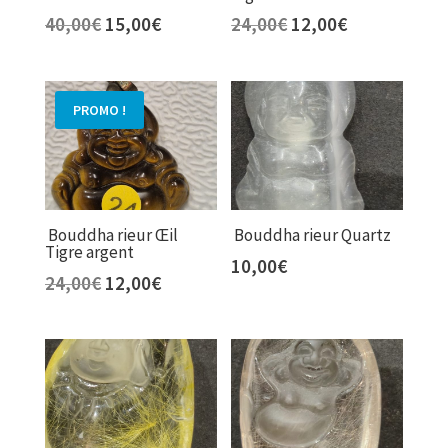
Le
Le
Le
Le
40,00
€
15,00
€
24,00
€
12,00
€
prix
prix
prix
prix
initial
actuel
initial
actuel
était :
est :
était :
est :
PROMO !
40,00€.
15,00€.
24,00€.
12,00€.
Bouddha rieur Œil
Bouddha rieur Quartz
Tigre argent
10,00
€
Le
Le
24,00
€
12,00
€
prix
prix
initial
actuel
était :
est :
24,00€.
12,00€.