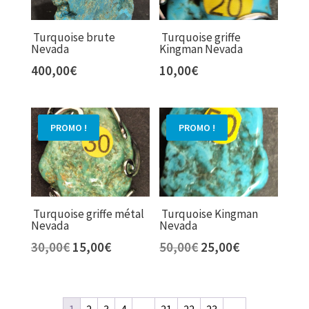
Turquoise brute
Turquoise griffe
Nevada
Kingman Nevada
400,00
€
10,00
€
PROMO !
PROMO !
Turquoise griffe métal
Turquoise Kingman
Nevada
Nevada
Le
Le
Le
Le
30,00
€
15,00
€
50,00
€
25,00
€
prix
prix
prix
prix
initial
actuel
initial
actuel
était :
est :
était :
est :
1
2
3
4
…
21
22
23
→