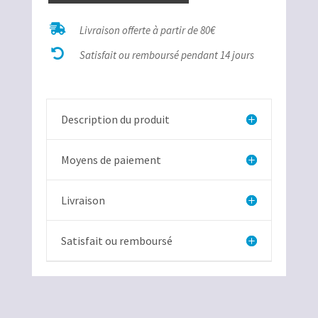
de

Livraison offerte à partir de 80€
Chrysoprase

percé
Satisfait ou remboursé pendant 14 jours
transversal
Description du produit
Moyens de paiement
Livraison
Satisfait ou remboursé