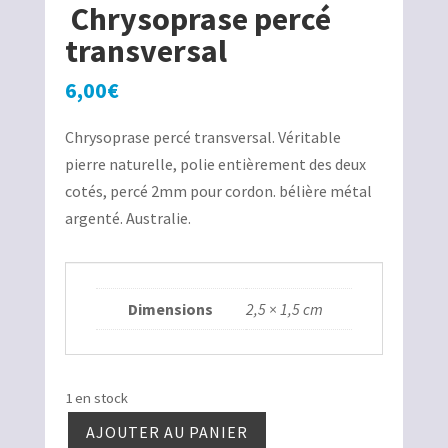
Chrysoprase percé
transversal
6,00
€
Chrysoprase percé transversal. Véritable
pierre naturelle, polie entièrement des deux
cotés, percé 2mm pour cordon. bélière métal
argenté. Australie.
Dimensions
2,5 × 1,5 cm
1 en stock
AJOUTER AU PANIER
quantité