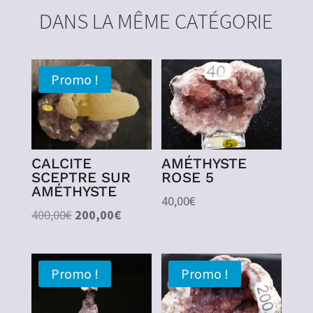
DANS LA MÊME CATÉGORIE
Promo !
CALCITE
AMÉTHYSTE
SCEPTRE SUR
ROSE 5
AMÉTHYSTE
40,00
€
Le
Le
400,00
€
200,00
€
prix
prix
initial
actuel
était :
est :
Promo !
Promo !
400,00€.
200,00€.