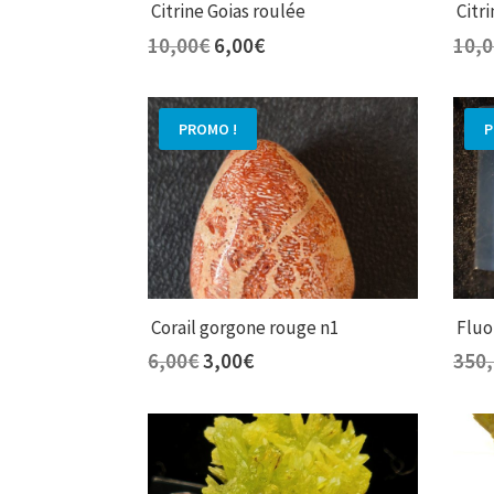
Citrine Goias roulée
Citri
Le
Le
10,00
€
6,00
€
10,
prix
prix
initial
actuel
était :
est :
PROMO !
P
10,00€.
6,00€.
Corail gorgone rouge n1
Fluo
Le
Le
6,00
€
3,00
€
350
prix
prix
initial
actuel
était :
est :
6,00€.
3,00€.