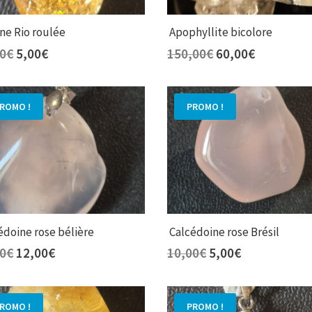
ne Rio roulée
Apophyllite bicolore
Le
Le
Le
Le
00
€
5,00
€
150,00
€
60,00
€
prix
prix
prix
prix
initial
actuel
initial
actuel
était :
est :
était :
est :
ROMO !
PROMO !
10,00€.
5,00€.
150,00€.
60,00€.
édoine rose bélière
Calcédoine rose Brésil
Le
Le
Le
Le
00
€
12,00
€
10,00
€
5,00
€
prix
prix
prix
prix
initial
actuel
initial
actuel
était :
est :
était :
est :
ROMO !
PROMO !