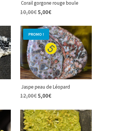
Corail gorgone rouge boule
Le
Le
10,00
€
5,00
€
prix
prix
initial
actuel
était :
est :
PROMO !
10,00€.
5,00€.
Jaspe peau de Léopard
Le
Le
12,00
€
5,00
€
prix
prix
initial
actuel
était :
est :
12,00€.
5,00€.