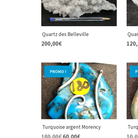
Quartz des Belleville
Quar
200,00
€
120
PROMO !
P
Turquoise argent Morency
Turq
Le
Le
180,00
€
60,00
€
10,