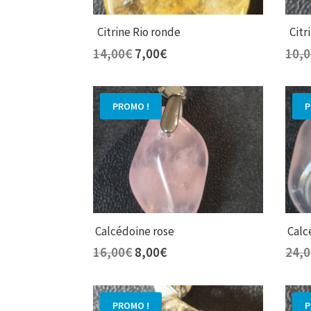
Citrine Rio ronde
Citri
Le
Le
14,00
€
7,00
€
10,
prix
prix
initial
actuel
était :
est :
PROMO !
P
14,00€.
7,00€.
Calcédoine rose
Calc
Le
Le
16,00
€
8,00
€
24,
prix
prix
initial
actuel
était :
est :
PROMO !
P