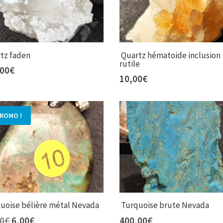
tz faden
Quartz hématoide inclusion
rutile
,00
€
10,00
€
ROMO !
uoise bélière métal Nevada
Turquoise brute Nevada
Le
Le
00
€
6,00
€
400,00
€