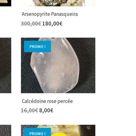
Arsenopyrite Panasqueira
Le
Le
300,00
€
180,00
€
prix
prix
initial
actuel
était :
est :
PROMO !
300,00€.
180,00€.
Calcédoine rose percée
Le
Le
16,00
€
8,00
€
prix
prix
initial
actuel
était :
est :
PROMO !