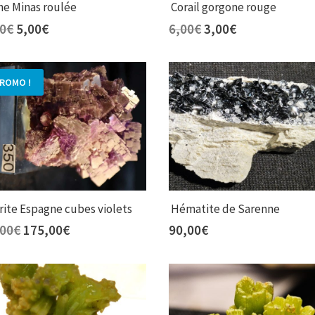
ne Minas roulée
Corail gorgone rouge
Le
Le
Le
Le
00
€
5,00
€
6,00
€
3,00
€
prix
prix
prix
prix
initial
actuel
initial
actuel
était :
est :
était :
est :
ROMO !
10,00€.
5,00€.
6,00€.
3,00€.
rite Espagne cubes violets
Hématite de Sarenne
Le
Le
,00
€
175,00
€
90,00
€
prix
prix
initial
actuel
était :
est :
350,00€.
175,00€.