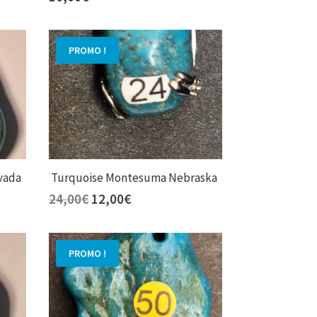
PROMO !
vada
Turquoise Montesuma Nebraska
Le
Le
24,00
€
12,00
€
prix
prix
initial
actuel
était :
est :
PROMO !
24,00€.
12,00€.