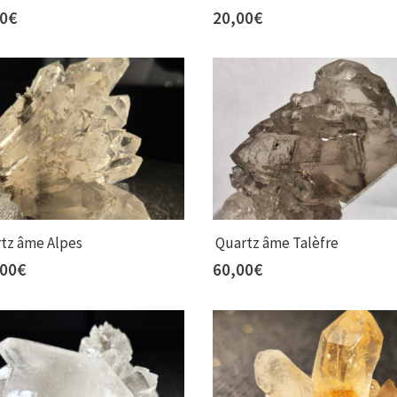
00
€
20,00
€
tz âme Alpes
Quartz âme Talèfre
,00
€
60,00
€