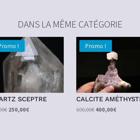
DANS LA MÊME CATÉGORIE
Promo !
Promo !
ARTZ SCEPTRE
CALCITE AMÉTHYST
Le
Le
Le
Le
00
€
250,00
€
600,00
€
400,00
€
prix
prix
prix
prix
initial
actuel
initial
actuel
était :
est :
était :
est :