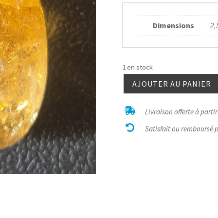
Dimensions
2,
1 en stock
AJOUTER AU PANIER
quantité
de

Livraison offerte à parti
Citrine

Rio
Satisfait ou remboursé 
roulée