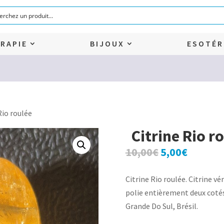
RAPIE
BIJOUX
ESOTÉR
Rio roulée
Citrine Rio r
Le
Le
10,00
€
5,00
€
prix
prix
initial
actuel
Citrine Rio roulée. Citrine vé
était :
est :
polie entièrement deux coté
10,00€.
5,00€.
Grande Do Sul, Brésil.