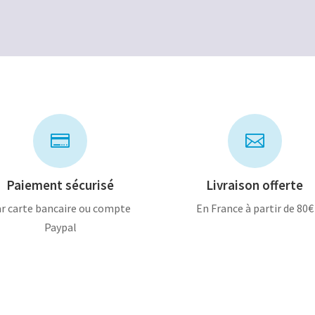
500,00€.
250,00€.
600,00€.
400,00€.


Paiement sécurisé
Livraison offerte
r carte bancaire ou compte
En France à partir de 80€
Paypal