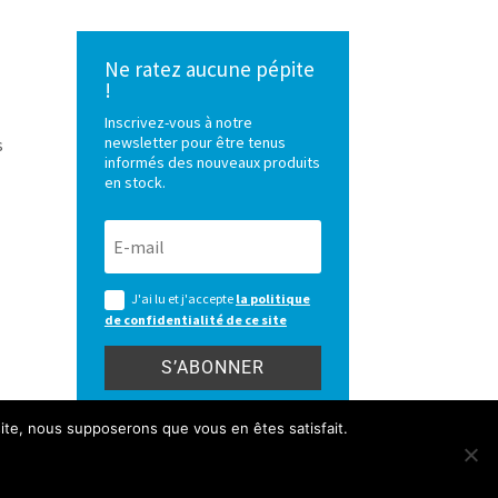
Ne ratez aucune pépite
!
Inscrivez-vous à notre
newsletter pour être tenus
s
informés des nouveaux produits
en stock.
J'ai lu et j'accepte
la politique
de confidentialité de ce site
S’ABONNER
 site, nous supposerons que vous en êtes satisfait.