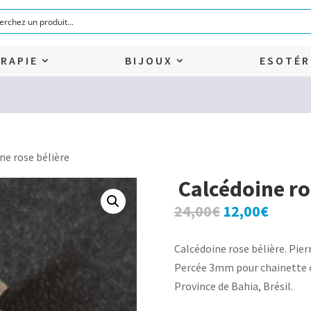
RAPIE
BIJOUX
ESOTÉR
ne rose bélière
Calcédoine ro
Le
Le
24,00
€
12,00
€
prix
prix
initial
actuel
Calcédoine rose bélière. Pierr
était :
est :
Percée 3mm pour chainette o
24,00€.
12,00€
Province de Bahia, Brésil.