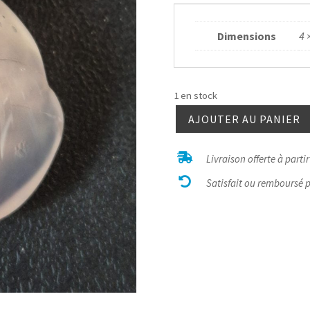
Dimensions
4 
1 en stock
AJOUTER AU PANIER
quantité
de

Livraison offerte à parti
Calcédoine

rose
Satisfait ou remboursé 
bélière