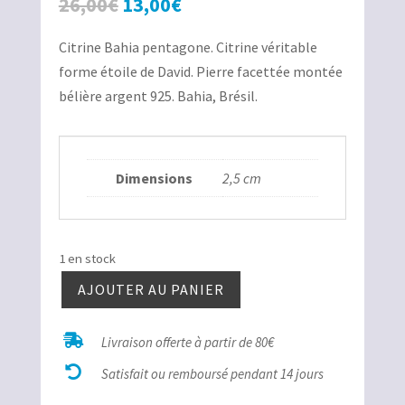
Le
Le
26,00
€
13,00
€
prix
prix
Citrine Bahia pentagone. Citrine véritable
initial
actuel
forme étoile de David. Pierre facettée montée
était :
est :
bélière argent 925. Bahia, Brésil.
26,00€.
13,00€.
Dimensions
2,5 cm
1 en stock
AJOUTER AU PANIER
quantité
de

Livraison offerte à partir de 80€
Citrine

Bahia
Satisfait ou remboursé pendant 14 jours
pentagone