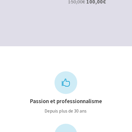
Le
Le
150,00
€
100,00
€
prix
prix
initial
actuel
était :
est :
150,00€.
100,00€.

Passion et professionnalisme
Depuis plus de 30 ans