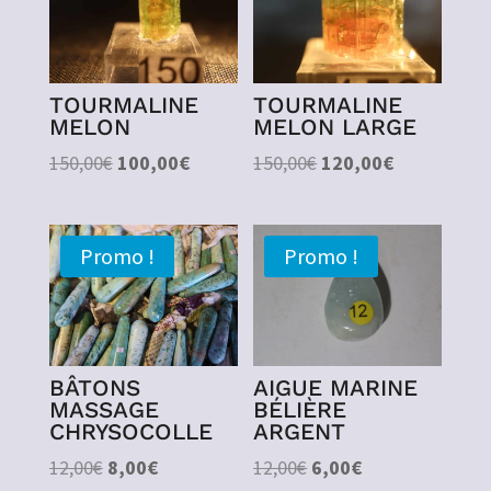
TOURMALINE
TOURMALINE
MELON
MELON LARGE
Le
Le
Le
Le
150,00
€
100,00
€
150,00
€
120,00
€
prix
prix
prix
prix
initial
actuel
initial
actuel
était :
est :
était :
est :
Promo !
Promo !
150,00€.
100,00€.
150,00€.
120,00€.
BÂTONS
AIGUE MARINE
MASSAGE
BÉLIÈRE
CHRYSOCOLLE
ARGENT
Le
Le
Le
Le
12,00
€
8,00
€
12,00
€
6,00
€