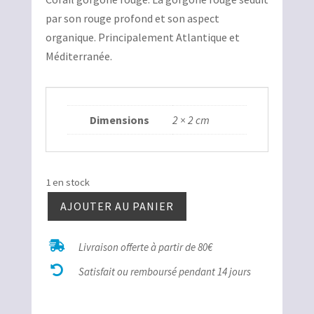
initial
actuel
par son rouge profond et son aspect
était :
est :
organique. Principalement Atlantique et
8,00€.
4,00€.
Méditerranée.
Dimensions
2 × 2 cm
1 en stock
AJOUTER AU PANIER
quantité
de

Livraison offerte à partir de 80€
Corail

gorgone
Satisfait ou remboursé pendant 14 jours
coeur