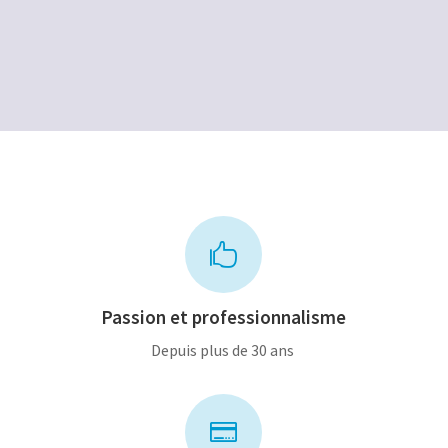
prix
prix
prix
prix
initial
actuel
initial
actuel
était :
est :
était :
est :
12,00€.
8,00€.
12,00€.
6,00€.

Passion et professionnalisme
Depuis plus de 30 ans
