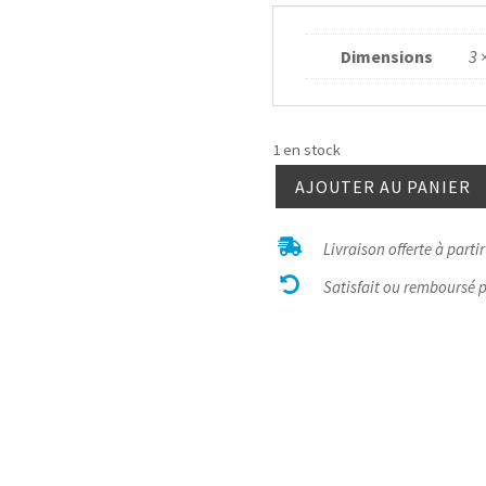
Dimensions
3 
1 en stock
AJOUTER AU PANIER
quantité
de

Livraison offerte à parti
Chrysoprase

oval
Satisfait ou remboursé 
argent