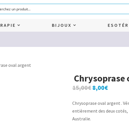
RAPIE
BIJOUX
ESOTÉR
ase oval argent
Chrysoprase o
Le
Le
15,00
€
8,00
€
prix
prix
initial
actuel
Chrysoprase oval argent . Vér
était :
est :
entièrement des deux cotés,
15,00€.
8,00€.
Australie.