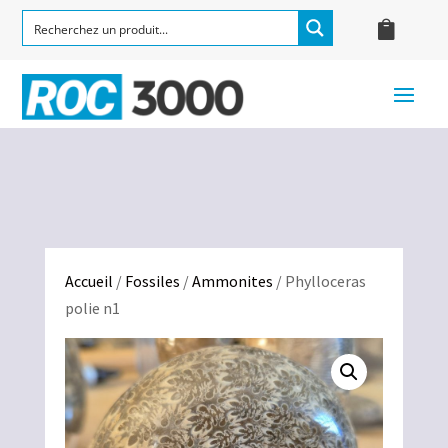
Accueil
/
Fossiles
/
Ammonites
/ Phylloceras
polie n1