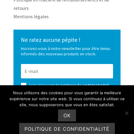
retours
Mentions légales
Ne ratez aucune pépite !
Inscrivez-vous à notre newsletter pour être tenus
informés des nouveaux produits en stock.
J'ai lu et j'accepte
la politique de confidentialité
de ce site
Nous utilisons des cookies pour vous garantir la meilleure
expérience sur notre site web. Si vous continuez à utiliser ce
S’ABONNER
site, nous supposerons que vous en êtes satisfait.
OK
POLITIQUE DE CONFIDENTIALITÉ