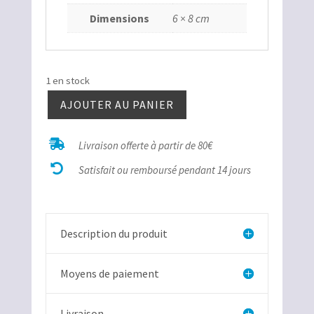
Dimensions
6 × 8 cm
1 en stock
AJOUTER AU PANIER
quantité
de

Livraison offerte à partir de 80€
Phylloceras

polie
Satisfait ou remboursé pendant 14 jours
n1
Description du produit
Moyens de paiement
Livraison