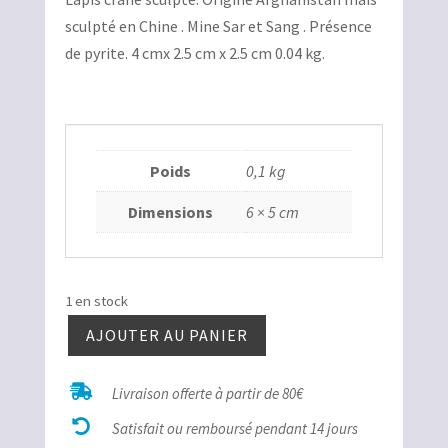
sculpté en Chine . Mine Sar et Sang . Présence
de pyrite. 4 cmx 2.5 cm x 2.5 cm 0.04 kg.
Poids
0,1 kg
Dimensions
6 × 5 cm
1 en stock
AJOUTER AU PANIER
quantité
de

Livraison offerte à partir de 80€
Lapis

crâne
Satisfait ou remboursé pendant 14 jours