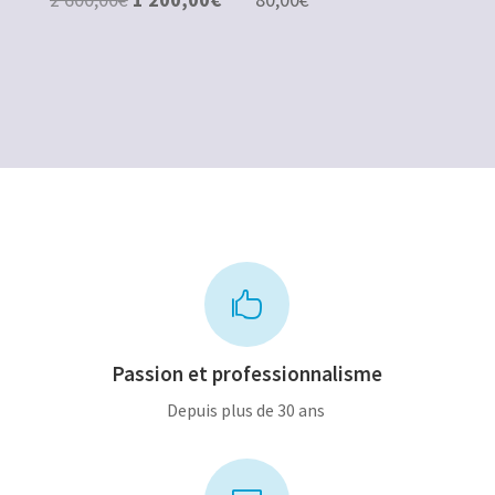
prix
prix
initial
actuel
était :
est :
2
1
600,00€.
200,00€.

Passion et professionnalisme
Depuis plus de 30 ans