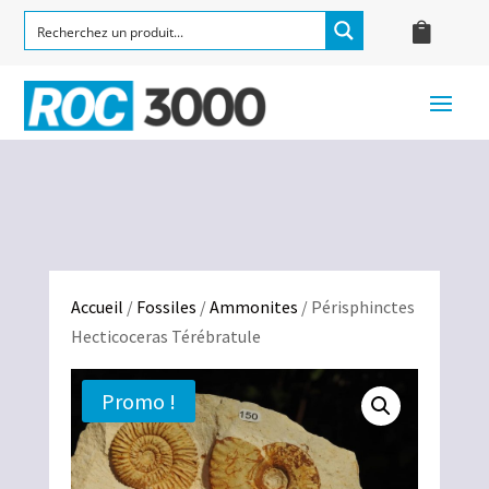
Accueil
/
Fossiles
/
Ammonites
/ Périsphinctes
Hecticoceras Térébratule
Promo !