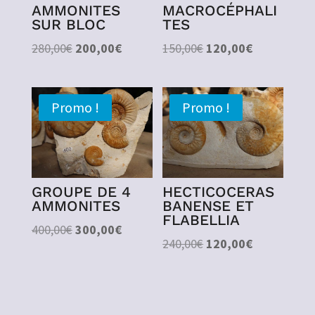
AMMONITES
MACROCÉPHALI
SUR BLOC
TES
Le
Le
Le
Le
280,00
€
200,00
€
150,00
€
120,00
€
prix
prix
prix
prix
initial
actuel
initial
actuel
était :
est :
était :
est :
Promo !
Promo !
280,00€.
200,00€.
150,00€.
120,00€.
GROUPE DE 4
HECTICOCERAS
AMMONITES
BANENSE ET
FLABELLIA
Le
Le
400,00
€
300,00
€
Le
Le
240,00
€
120,00
€
prix
prix
prix
prix
initial
actuel
initial
actuel
était :
est :
était :
est :
400,00€.
300,00€.