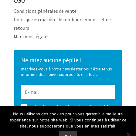
CGU
Conditions générales de vente
Politique en matière de remboursements et de
retours
Mentions légales
Ne ratez aucune pépite !
Inscrivez-vous à notre newsletter pour être tenus
informés des nouveaux produits en stock.
J'ai lu et j'accepte
la politique de confidentialité
de ce site
Nous utilisons des cookies pour vous garantir la meilleure
expérience sur notre site web. Si vous continuez à utiliser ce
S’ABONNER
site, nous supposerons que vous en êtes satisfait.