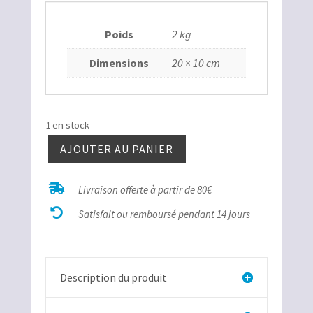
Poids
2 kg
Dimensions
20 × 10 cm
1 en stock
AJOUTER AU PANIER
quantité
de

Livraison offerte à partir de 80€
Périsphinctes

Hecticoceras
Satisfait ou remboursé pendant 14 jours
Térébratule
Description du produit