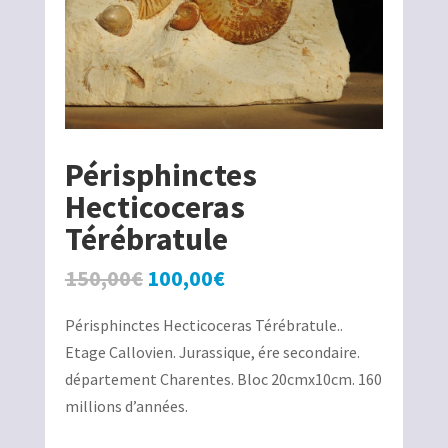
Périsphinctes
Hecticoceras
Térébratule
Le
Le
150,00
€
100,00
€
prix
prix
Périsphinctes Hecticoceras Térébratule..
initial
actuel
Etage Callovien. Jurassique, ére secondaire.
était :
est :
département Charentes. Bloc 20cmx10cm. 160
150,00€.
100,00€.
millions d’années.