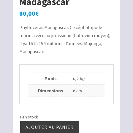
Madagascar
80,00
€
Phylloceras Madagascar. Ce céphalopode
marin a vécu au jurassique (Callovien moyen),
il ya 161à 154 millions d’années. Majunga,
Madagascar.
Poids
0,1 kg
Dimensions
6 cm
1 en stock
AJOUTER AU PANIER
quantité