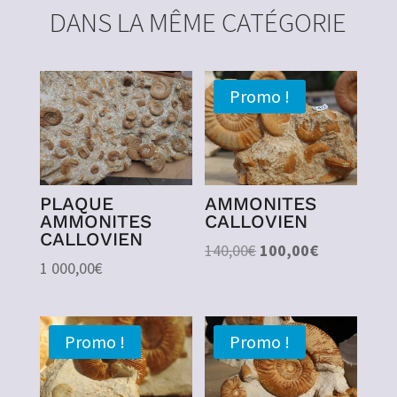
DANS LA MÊME CATÉGORIE
Promo !
PLAQUE
AMMONITES
AMMONITES
CALLOVIEN
CALLOVIEN
Le
Le
140,00
€
100,00
€
1 000,00
€
prix
prix
initial
actuel
était :
est :
Promo !
Promo !
140,00€.
100,00€.