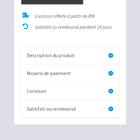
quantité
de

Livraison offerte à partir de 80€
Insecte

fossilisé
Satisfait ou remboursé pendant 14 jours
Brésil
Description du produit
Moyens de paiement
Livraison
Satisfait ou remboursé