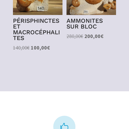
PÉRISPHINCTES
AMMONITES
ET
SUR BLOC
MACROCÉPHALI
Le
Le
280,00
€
200,00
€
TES
prix
prix
Le
Le
140,00
€
100,00
€
initial
actuel
prix
prix
était :
est :
initial
actuel
280,00€.
200,00€.
était :
est :
140,00€.
100,00€.
