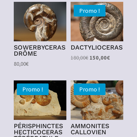
Promo !
SOWERBYCERAS
DACTYLIOCERAS
DRÔME
Le
Le
180,00
€
150,00
€
80,00
€
prix
prix
initial
actuel
était :
est :
Promo !
Promo !
180,00€.
150,00€.
PÉRISPHINCTES
AMMONITES
HECTICOCERAS
CALLOVIEN