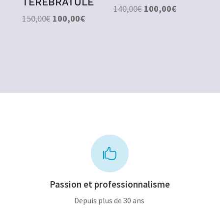
TÉRÉBRATULE
Le
Le
140,00
€
100,00
€
Le
Le
150,00
€
100,00
€
prix
prix
prix
prix
initial
actuel
initial
actuel
était :
est :
était :
est :
140,00€.
100,00€.
150,00€.
100,00€.

Passion et professionnalisme
Depuis plus de 30 ans