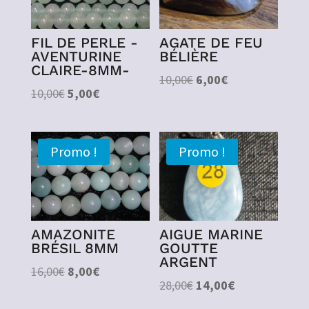
FIL DE PERLE -
AGATE DE FEU
AVENTURINE
BÉLIÈRE
CLAIRE-8MM-
Le
Le
10,00
€
6,00
€
Le
Le
10,00
€
5,00
€
prix
prix
prix
prix
initial
actuel
initial
actuel
était :
est :
était :
est :
10,00€.
6,00€.
Promo !
Promo !
10,00€.
5,00€.
AMAZONITE
AIGUE MARINE
BRÉSIL 8MM
GOUTTE
ARGENT
Le
Le
16,00
€
8,00
€
Le
Le
28,00
€
14,00
€
prix
prix
prix
prix
initial
actuel