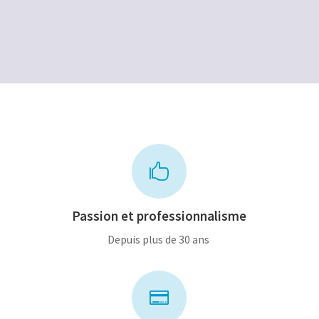
initial
actuel
était :
est :
était :
est :
16,00€.
8,00€.
28,00€.
14,00€.

Passion et professionnalisme
Depuis plus de 30 ans
