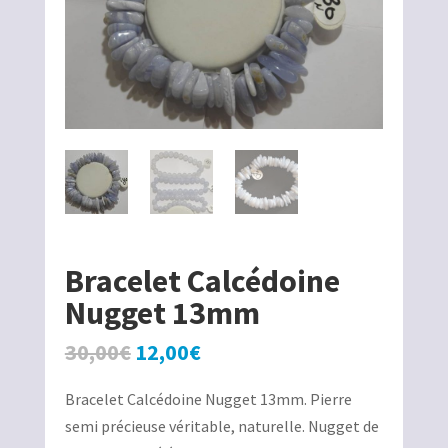
Bracelet Calcédoine
Nugget 13mm
Le
Le
30,00
€
12,00
€
prix
prix
Bracelet Calcédoine Nugget 13mm. Pierre
initial
actuel
semi précieuse véritable, naturelle. Nugget de
était :
est :