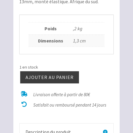
13mm, monté élastique. Afrique du sud.
30,00€.
12,00€.
Poids
,2 kg
Dimensions
1,3 cm
1 en stock
AJOUTER AU PANIER
quantité
de

Livraison offerte à partir de 80€
Bracelet

Calcédoine
Satisfait ou remboursé pendant 14 jours
Nugget
13mm
Description du produit