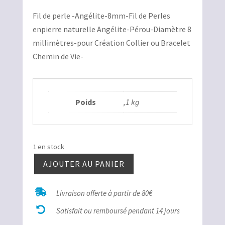
prix
prix
Fil de perle -Angélite-8mm-Fil de Perles
initial
actuel
enpierre naturelle Angélite-Pérou-Diamètre 8
était :
est :
millimètres-pour Création Collier ou Bracelet
30,00€.
15,00€.
Chemin de Vie-
Poids
,1 kg
1 en stock
AJOUTER AU PANIER
quantité
de

Livraison offerte à partir de 80€
Fil

de
Satisfait ou remboursé pendant 14 jours
perle