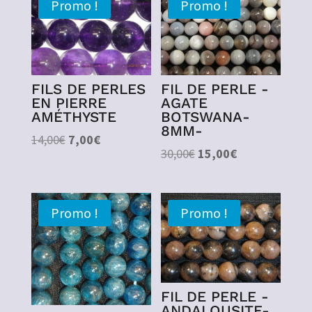
Promo !
Promo !
FILS DE PERLES
FIL DE PERLE -
EN PIERRE
AGATE
AMÉTHYSTE
BOTSWANA-
8MM-
Le
Le
14,00
€
7,00
€
Le
Le
30,00
€
15,00
€
prix
prix
prix
prix
initial
actuel
initial
actuel
était :
est :
était :
est :
14,00€.
7,00€.
Promo !
Promo !
30,00€.
15,00€.
FIL DE PERLE -
ANDALOUSITE-