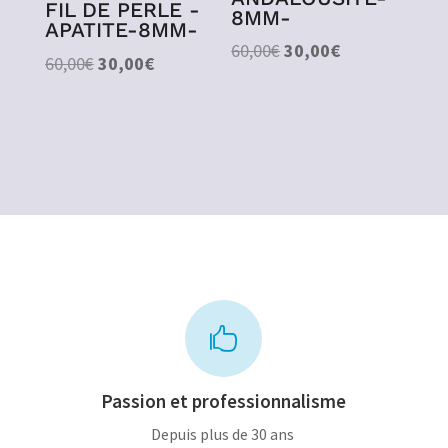
FIL DE PERLE -
8MM-
APATITE-8MM-
Le
Le
60,00
€
30,00
€
Le
Le
60,00
€
30,00
€
prix
prix
prix
prix
initial
actuel
initial
actuel
était :
est :
était :
est :
60,00€.
30,00€.
60,00€.
30,00€.

Passion et professionnalisme
Depuis plus de 30 ans