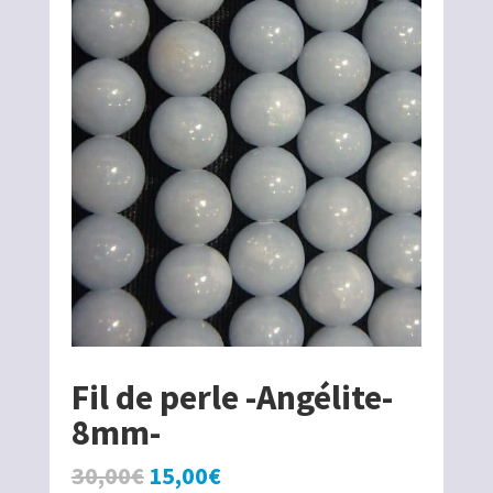
Fil de perle -Angélite-
8mm-
Le
Le
30,00
€
15,00
€