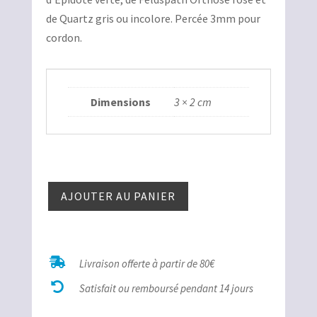
était :
est :
de Quartz gris ou incolore. Percée 3mm pour
8,00€.
4,00€.
cordon.
Dimensions
3 × 2 cm
quantité
AJOUTER AU PANIER
de
Unakite
percée

Livraison offerte à partir de 80€

Satisfait ou remboursé pendant 14 jours