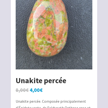
Unakite percée
Le
Le
8,00
€
4,00
€
prix
prix
Unakite percée. Composée principalement
initial
actuel
d’Épidote verte, de Feldspath Orthose rose et