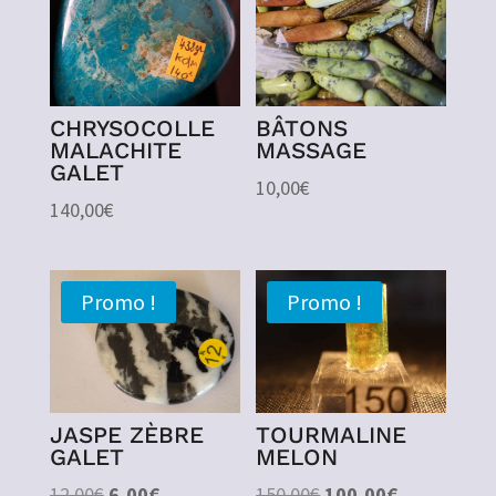
CHRYSOCOLLE
BÂTONS
MALACHITE
MASSAGE
GALET
10,00
€
140,00
€
Promo !
Promo !
JASPE ZÈBRE
TOURMALINE
GALET
MELON
Le
Le
Le
Le
12,00
€
6,00
€
150,00
€
100,00
€