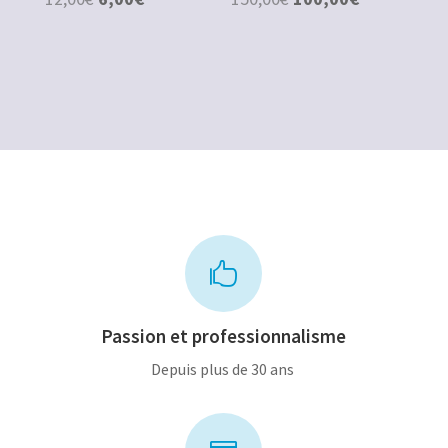
prix
prix
prix
prix
initial
actuel
initial
actuel
était :
est :
était :
est :
12,00€.
6,00€.
150,00€.
100,00€.

Passion et professionnalisme
Depuis plus de 30 ans