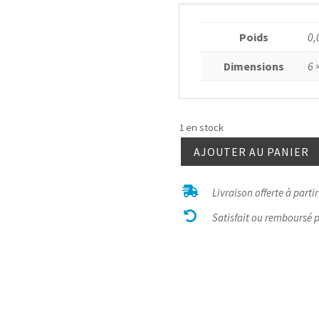
Poids
0,
Dimensions
6 
1 en stock
AJOUTER AU PANIER
quantité
de

Livraison offerte à parti
Topaze

cristal
Satisfait ou remboursé 
Utah