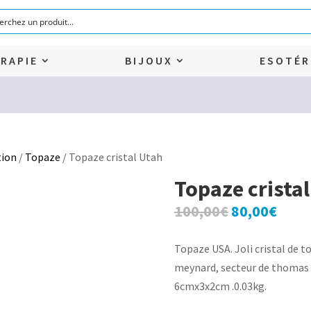
RAPIE
BIJOUX
ESOTÉR
tion
/
Topaze
/ Topaze cristal Utah
Topaze crista
Le
Le
100,00
€
80,00
€
prix
prix
initial
actu
Topaze USA. Joli cristal de t
était :
est :
meynard, secteur de thomas
100,00€.
80,0
6cmx3x2cm .0.03kg.