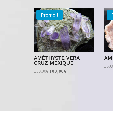
Promo !
AMÉTHYSTE VERA
AM
CRUZ MEXIQUE
160,
Le
Le
150,00
€
100,00
€
prix
prix
initial
actuel
était :
est :
150,00€.
100,00€.