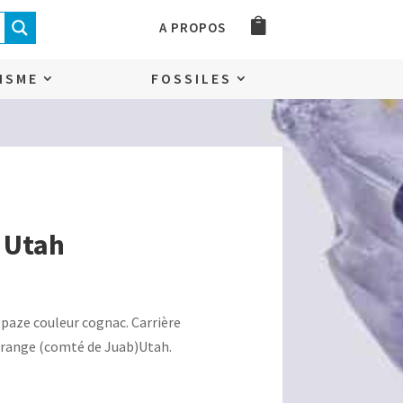
A PROPOS
ISME
FOSSILES
l Utah
el
opaze couleur cognac. Carrière
 range (comté de Juab)Utah.
0€.