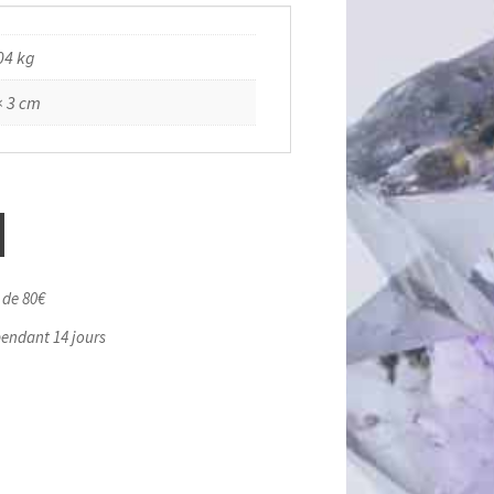
04 kg
× 3 cm
r de 80€
pendant 14 jours