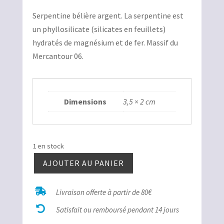
prix
prix
Serpentine bélière argent. La serpentine est
initial
actuel
un phyllosilicate (silicates en feuillets)
était :
est :
hydratés de magnésium et de fer. Massif du
18,00€.
8,00€.
Mercantour 06.
Dimensions
3,5 × 2 cm
1 en stock
AJOUTER AU PANIER
quantité
de

Livraison offerte à partir de 80€
Serpentine

bélière
Satisfait ou remboursé pendant 14 jours
argent