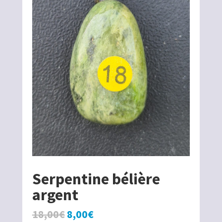
Serpentine bélière
argent
Le
Le
18,00
€
8,00
€