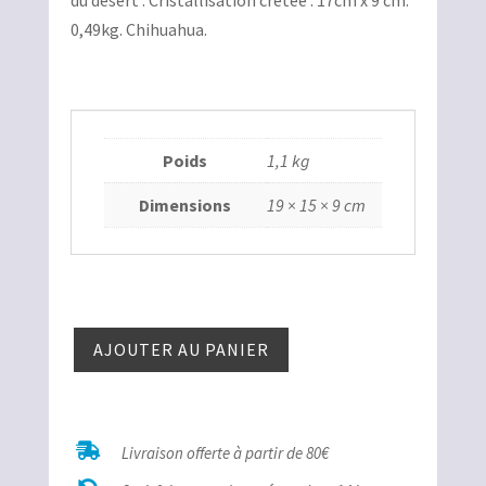
du désert . Cristallisation crêtée . 17cm x 9 cm.
100,00€.
80,00€.
0,49kg. Chihuahua.
Poids
1,1 kg
Dimensions
19 × 15 × 9 cm
quantité
AJOUTER AU PANIER
de
Rose
des
sables

Livraison offerte à partir de 80€
Mexique