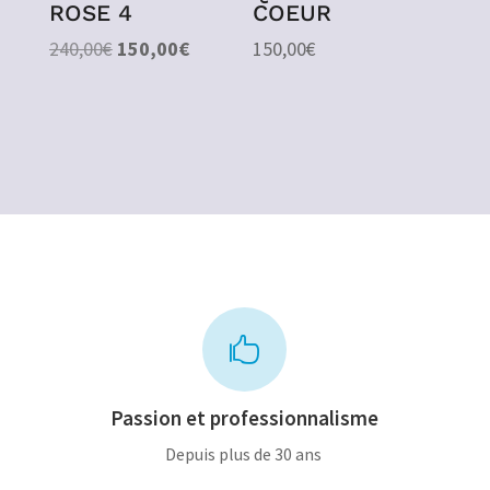
ROSE 4
COEUR
Le
Le
240,00
€
150,00
€
150,00
€
prix
prix
initial
actuel
était :
est :
240,00€.
150,00€.

Passion et professionnalisme
Depuis plus de 30 ans