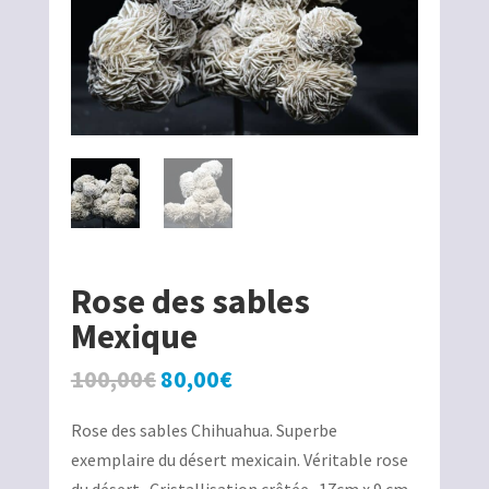
Rose des sables
Mexique
Le
Le
100,00
€
80,00
€
prix
prix
Rose des sables Chihuahua. Superbe
initial
actuel
exemplaire du désert mexicain. Véritable rose
était :
est :