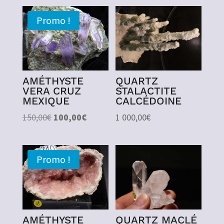
Promo !
AMÉTHYSTE
QUARTZ
VERA CRUZ
STALACTITE
MEXIQUE
CALCÉDOINE
Le
Le
150,00
€
100,00
€
1 000,00
€
prix
prix
initial
actuel
était :
est :
Promo !
150,00€.
100,00€.
AMÉTHYSTE
QUARTZ MACLÉ