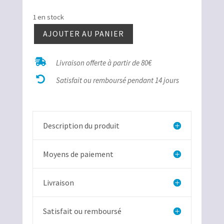
1 en stock
AJOUTER AU PANIER
quantité
de

Livraison offerte à partir de 80€
Rhodocrosite

chalcopyrite
Satisfait ou remboursé pendant 14 jours
Description du produit
Moyens de paiement
Livraison
Satisfait ou remboursé