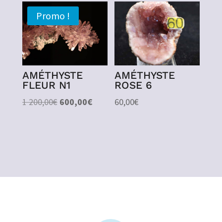
Promo !
AMÉTHYSTE
AMÉTHYSTE
FLEUR N1
ROSE 6
Le
Le
1 200,00
€
600,00
€
60,00
€
prix
prix
initial
actuel
était :
est :
1
600,00€.
200,00€.