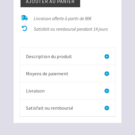
AJOUTER AU PANIER
quantité
de

Livraison offerte à partir de 80€
Quartz

Diamant
Satisfait ou remboursé pendant 14 jours
de
Remuzat
Description du produit
Moyens de paiement
Livraison
Satisfait ou remboursé