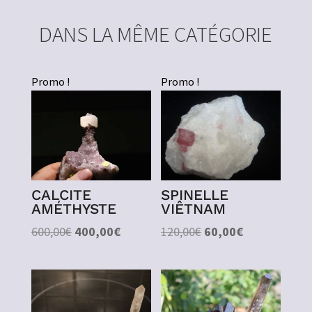
DANS LA MÊME CATÉGORIE
Promo !
Promo !
CALCITE
SPINELLE
AMÉTHYSTE
VIÊTNAM
Le
Le
Le
Le
600,00
€
400,00
€
120,00
€
60,00
€
prix
prix
prix
prix
initial
actuel
initial
actuel
était :
est :
était :
est :
600,00€.
400,00€.
120,00€.
60,00€.