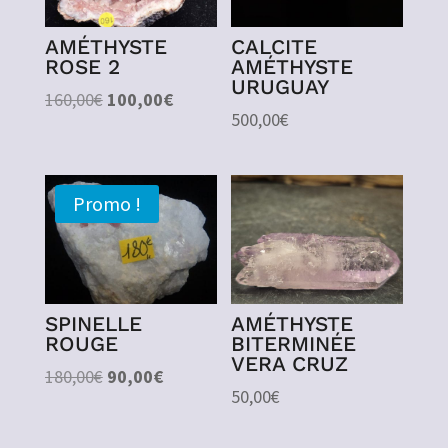
AMÉTHYSTE
CALCITE
ROSE 2
AMÉTHYSTE
URUGUAY
Le
Le
160,00
€
100,00
€
500,00
€
prix
prix
initial
actuel
était :
est :
Promo !
160,00€.
100,00€.
SPINELLE
AMÉTHYSTE
ROUGE
BITERMINÉE
VERA CRUZ
Le
Le
180,00
€
90,00
€
50,00
€
prix
prix
initial
actuel