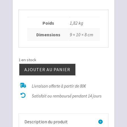
Poids
1,82 kg
Dimensions
9 × 10 × 8 cm
1 en stock
AJOUTER AU PANIER
quantité
de

Livraison offerte à partir de 80€
Pyrite

Extra
Satisfait ou remboursé pendant 14 jours
Pérou
Description du produit