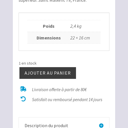
supérieur. Saint Maixent 79, France.
Poids
2,4 kg
Dimensions
22 × 16 cm
1 en stock
AJOUTER AU PANIER
quantité
de

Livraison offerte à partir de 80€
Perisphinctes

bloc
Satisfait ou remboursé pendant 14 jours
Description du produit