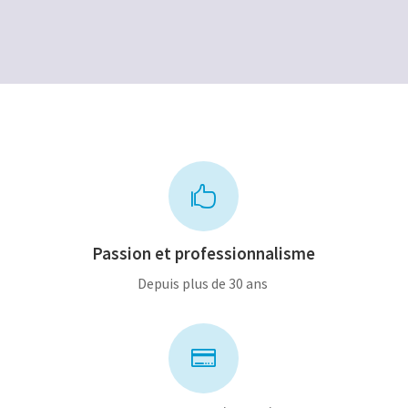
était :
est :
2
1
140,00€.
100,00€.
600,00€.
200,00€.

Passion et professionnalisme
Depuis plus de 30 ans
