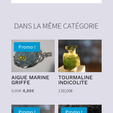
DANS LA MÊME CATÉGORIE
Promo !
AIGUE MARINE
TOURMALINE
GRIFFE
INDICOLITE
Le
Le
8,00
€
4,00
€
150,00
€
prix
prix
initial
actuel
était :
est :
Promo !
Promo !