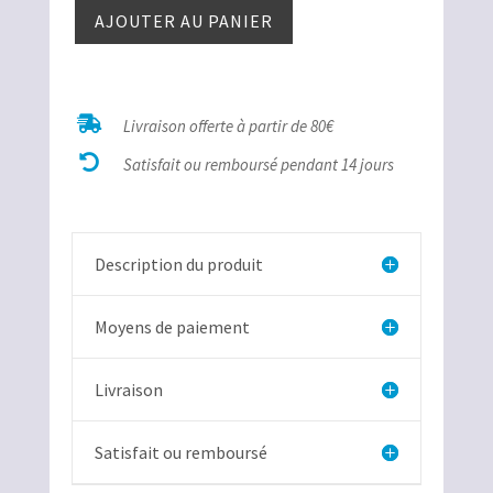
quantité
AJOUTER AU PANIER
de
Œil de
taureau
percé

Livraison offerte à partir de 80€
frontal

Satisfait ou remboursé pendant 14 jours
Description du produit
Moyens de paiement
Livraison
Satisfait ou remboursé