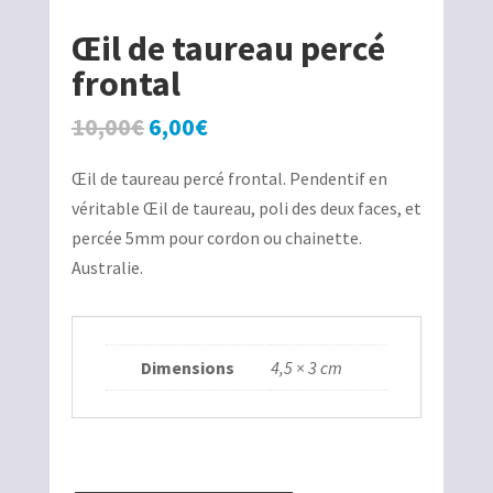
Œil de taureau percé
frontal
Le
Le
10,00
€
6,00
€
prix
prix
Œil de taureau percé frontal. Pendentif en
initial
actuel
véritable Œil de taureau, poli des deux faces, et
était :
est :
percée 5mm pour cordon ou chainette.
10,00€.
6,00€.
Australie.
Dimensions
4,5 × 3 cm