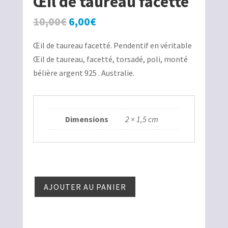
Œil de taureau facetté
Le
Le
10,00
€
6,00
€
prix
prix
Œil de taureau facetté. Pendentif en véritable
initial
actuel
Œil de taureau, facetté, torsadé, poli, monté
était :
est :
bélière argent 925 . Australie.
10,00€.
6,00€.
Dimensions
2 × 1,5 cm
quantité
AJOUTER AU PANIER
de
Œil de
taureau