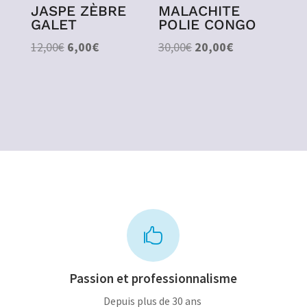
JASPE ZÈBRE
MALACHITE
GALET
POLIE CONGO
Le
Le
Le
Le
12,00
€
6,00
€
30,00
€
20,00
€
prix
prix
prix
prix
initial
actuel
initial
actuel
était :
est :
était :
est :
12,00€.
6,00€.
30,00€.
20,00€.

Passion et professionnalisme
Depuis plus de 30 ans