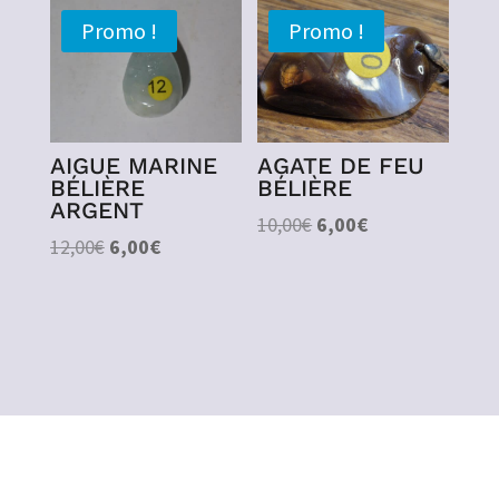
était :
est :
Promo !
Promo !
150,00€.
120,00€.
AIGUE MARINE
AGATE DE FEU
BÉLIÈRE
BÉLIÈRE
ARGENT
Le
Le
10,00
€
6,00
€
Le
Le
12,00
€
6,00
€
prix
prix
prix
prix
initial
actuel
initial
actuel
était :
est :
était :
est :
10,00€.
6,00€.
12,00€.
6,00€.