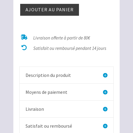
quantité
AJOUTER AU PANIER
de
Œil de
taureau
cabochon

Livraison offerte à partir de 80€

Satisfait ou remboursé pendant 14 jours
Description du produit
Moyens de paiement
Livraison
Satisfait ou remboursé