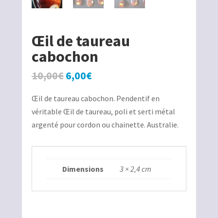
Œil de taureau
cabochon
Le
Le
10,00
€
6,00
€
prix
prix
Œil de taureau cabochon. Pendentif en
initial
actuel
véritable Œil de taureau, poli et serti métal
était :
est :
argenté pour cordon ou chainette. Australie.
10,00€.
6,00€.
Dimensions
3 × 2,4 cm