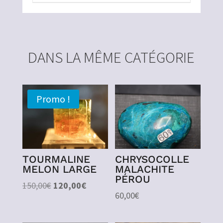
DANS LA MÊME CATÉGORIE
Promo !
TOURMALINE
CHRYSOCOLLE
MELON LARGE
MALACHITE
PÉROU
Le
Le
150,00
€
120,00
€
60,00
€
prix
prix
initial
actuel