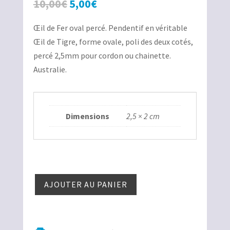
Le
Le
10,00
€
5,00
€
prix
prix
Œil de Fer oval percé. Pendentif en véritable
initial
actuel
Œil de Tigre, forme ovale, poli des deux cotés,
était :
est :
percé 2,5mm pour cordon ou chainette.
10,00€.
5,00€.
Australie.
Dimensions
2,5 × 2 cm
quantité
AJOUTER AU PANIER
de
Œil
de