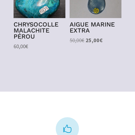
CHRYSOCOLLE
AIGUE MARINE
MALACHITE
EXTRA
PÉROU
Le
Le
50,00
€
25,00
€
60,00
€
prix
prix
initial
actuel
était :
est :
50,00€.
25,00€.
