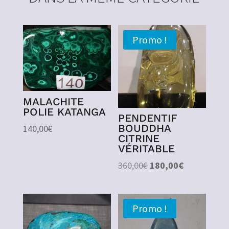
Promo !
MALACHITE
POLIE KATANGA
PENDENTIF
BOUDDHA
140,00
€
CITRINE
VÉRITABLE
Le
Le
360,00
€
180,00
€
prix
prix
initial
actuel
était :
est :
Promo !
360,00€.
180,00€.