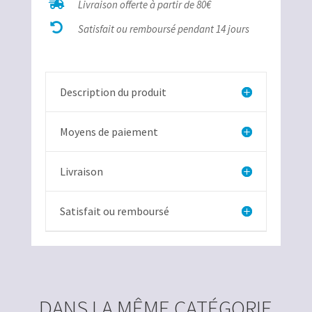
Fer

Livraison offerte à partir de 80€
oval

Satisfait ou remboursé pendant 14 jours
percé
Description du produit
Moyens de paiement
Livraison
Satisfait ou remboursé
DANS LA MÊME CATÉGORIE