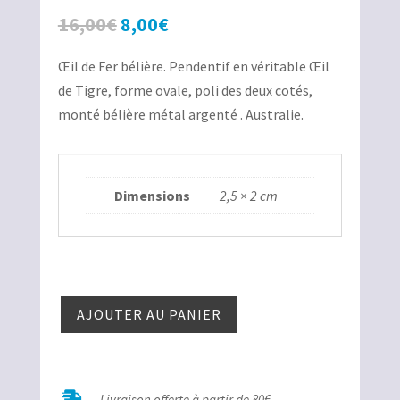
Le
Le
16,00
€
8,00
€
prix
prix
Œil de Fer bélière. Pendentif en véritable Œil
initial
actuel
de Tigre, forme ovale, poli des deux cotés,
était :
est :
monté bélière métal argenté . Australie.
16,00€.
8,00€.
Dimensions
2,5 × 2 cm
quantité
AJOUTER AU PANIER
de
Œil
de
Fer

Livraison offerte à partir de 80€