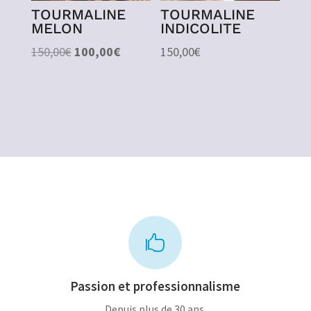
TOURMALINE
TOURMALINE
MELON
INDICOLITE
Le
Le
150,00
€
100,00
€
150,00
€
prix
prix
initial
actuel
était :
est :
150,00€.
100,00€.

Passion et professionnalisme
Depuis plus de 30 ans