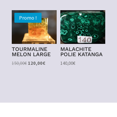
prix
prix
initial
actuel
était :
est :
Promo !
16,00€.
8,00€.
TOURMALINE
MALACHITE
MELON LARGE
POLIE KATANGA
Le
Le
150,00
€
120,00
€
140,00
€
prix
prix
initial
actuel
était :
est :
150,00€.
120,00€.