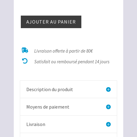
quantité
AJOUTER AU PANIER
de
Œil de
Faucon
perle

Livraison offerte à partir de 80€

Satisfait ou remboursé pendant 14 jours
Description du produit
Moyens de paiement
Livraison