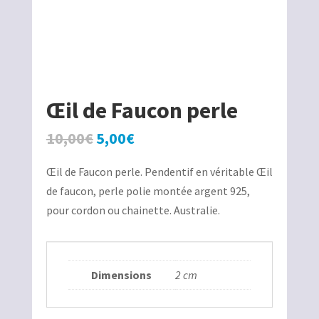
Œil de Faucon perle
Le
Le
10,00
€
5,00
€
prix
prix
Œil de Faucon perle. Pendentif en véritable Œil
initial
actuel
de faucon, perle polie montée argent 925,
était :
est :
pour cordon ou chainette. Australie.
10,00€.
5,00€.
Dimensions
2 cm