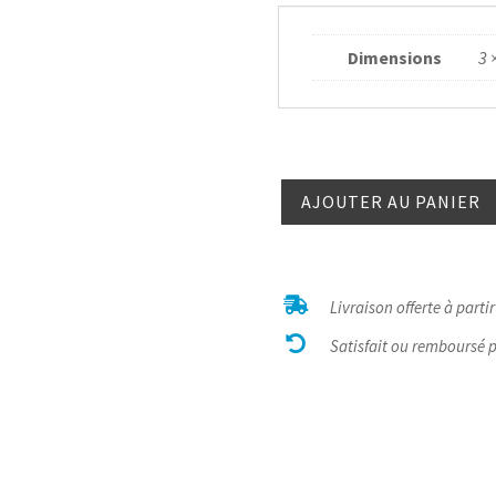
Dimensions
3 
quantité
AJOUTER AU PANIER
de
Œil de
Faucon
griffe

Livraison offerte à parti

Satisfait ou remboursé 