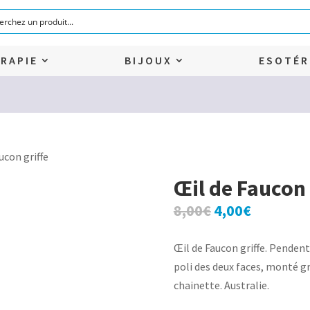
RAPIE
BIJOUX
ESOTÉR
ucon griffe
Œil de Faucon 
Le
Le
8,00
€
4,00
€
prix
prix
initial
actuel
Œil de Faucon griffe. Pendent
était :
est :
poli des deux faces, monté g
8,00€.
4,00€.
chainette. Australie.