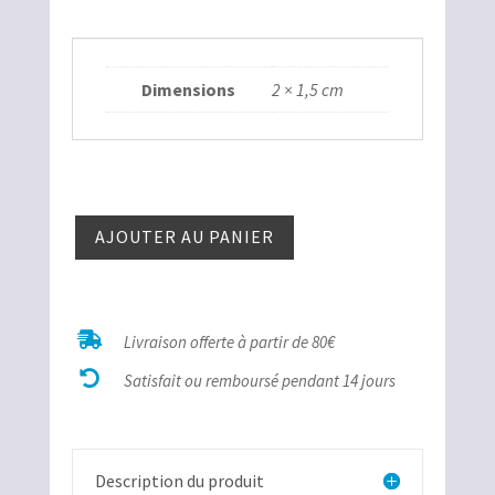
Dimensions
2 × 1,5 cm
quantité
AJOUTER AU PANIER
de
Œil de
Faucon
argent

Livraison offerte à partir de 80€

Satisfait ou remboursé pendant 14 jours
Description du produit