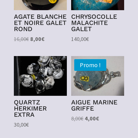
AGATE BLANCHE
CHRYSOCOLLE
ET NOIRE GALET
MALACHITE
ROND
GALET
Le
Le
16,00
€
8,00
€
140,00
€
prix
prix
initial
actuel
était :
est :
Promo !
16,00€.
8,00€.
QUARTZ
AIGUE MARINE
HERKIMER
GRIFFE
EXTRA
Le
Le
8,00
€
4,00
€
30,00
€
prix
prix
initial
actuel