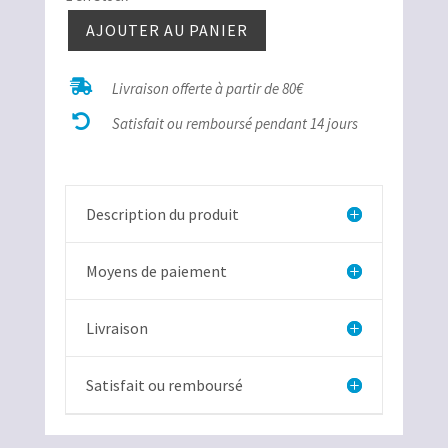
AJOUTER AU PANIER
quantité
de

Livraison offerte à partir de 80€
Obsidienne

mouchetée
Satisfait ou remboursé pendant 14 jours
Description du produit
Moyens de paiement
Livraison
Satisfait ou remboursé