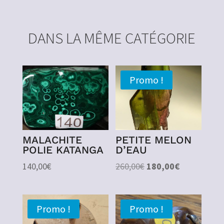
DANS LA MÊME CATÉGORIE
Promo !
MALACHITE
PETITE MELON
POLIE KATANGA
D’EAU
Le
Le
140,00
€
260,00
€
180,00
€
prix
prix
initial
actuel
était :
est :
Promo !
Promo !
260,00€.
180,00€.