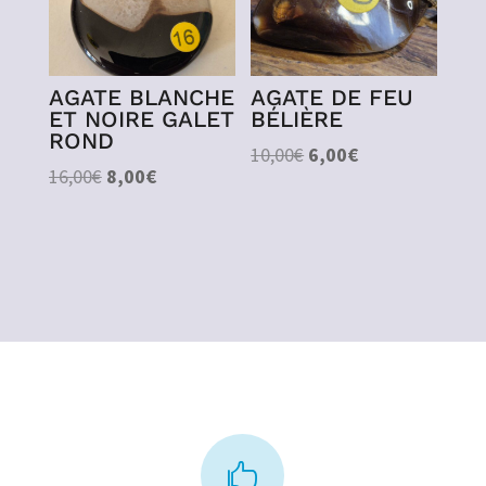
AGATE BLANCHE
AGATE DE FEU
ET NOIRE GALET
BÉLIÈRE
ROND
Le
Le
10,00
€
6,00
€
Le
Le
16,00
€
8,00
€
prix
prix
prix
prix
initial
actuel
initial
actuel
était :
est :
était :
est :
10,00€.
6,00€.
16,00€.
8,00€.
