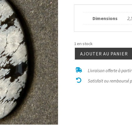
Dimensions
2,
1 en stock
AJOUTER AU PANIER
quantité
de

Livraison offerte à parti
Obsidienne

mouchetée
Satisfait ou remboursé 
ovale