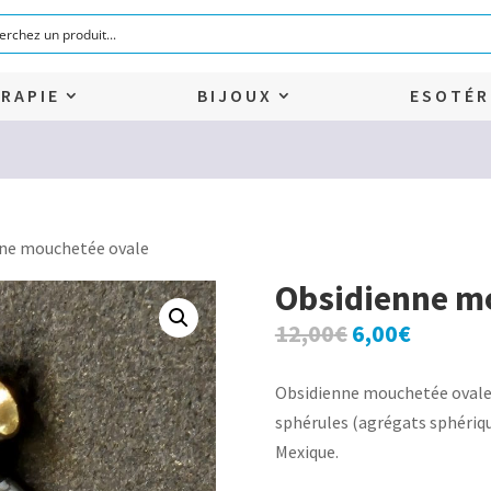
RAPIE
BIJOUX
ESOTÉR
nne mouchetée ovale
Obsidienne m
Le
Le
12,00
€
6,00
€
prix
prix
initial
actuel
Obsidienne mouchetée ovale.
était :
est :
sphérules (agrégats sphérique
12,00€.
6,00€.
Mexique.