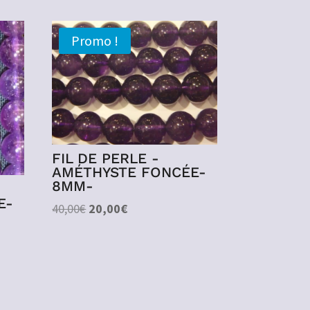
Promo !
FIL DE PERLE -
AMÉTHYSTE FONCÉE-
8MM-
E-
Le
Le
40,00
€
20,00
€
prix
prix
initial
actuel
était :
est :
40,00€.
20,00€.