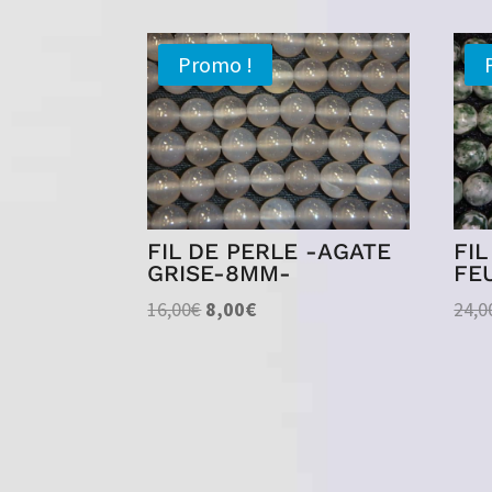
Promo !
FIL DE PERLE -AGATE
FI
GRISE-8MM-
FE
Le
Le
16,00
€
8,00
€
24,0
prix
prix
initial
actuel
était :
est :
16,00€.
8,00€.