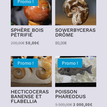
Promo !
SPHÈRE BOIS
SOWERBYCERAS
PÉTRIFIÉ
DRÔME
Le
Le
200,00
€
50,00
€
80,00
€
prix
prix
initial
actuel
était :
est :
Promo !
Promo !
200,00€.
50,00€.
HECTICOCERAS
POISSON
BANENSE ET
PHAREODUS
FLABELLIA
Le
Le
5 500,00
€
3 000,00
€