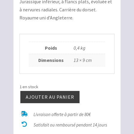
Jurassique inférieur, à flancs plats, évoluée et
à nervures radiales. Carrière du dorset.
Royaume uni d’Angleterre.
Poids
0,4 kg
Dimensions
13 × 9 cm
1 en stock
AJOUTER AU PANIER
quantité
de

Livraison offerte à partir de 80€
Microderoceras Angleterre

Satisfait ou remboursé pendant 14 jours