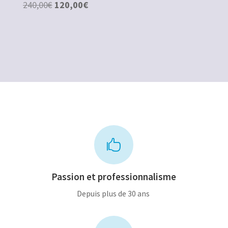
Le
Le
240,00
€
120,00
€
prix
prix
prix
prix
initial
actuel
initial
actuel
était :
est :
était :
est :
5
3
240,00€.
120,00€.
500,00€.
000,00€.

Passion et professionnalisme
Depuis plus de 30 ans