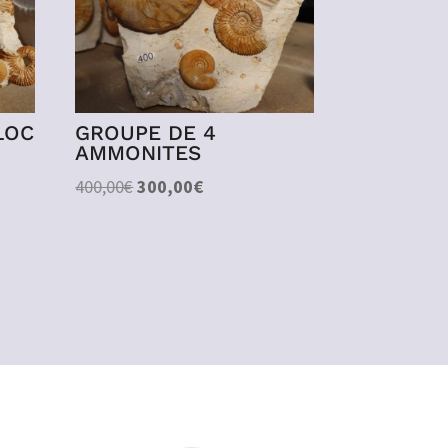
LOC
GROUPE DE 4
AMMONITES
Le
Le
400,00
€
300,00
€
prix
prix
initial
actuel
était :
est :
400,00€.
300,00€.