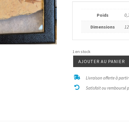
Poids
0,
Dimensions
12
1 en stock
AJOUTER AU PANIER
quantité
de

Livraison offerte à parti
Knightia

double
Satisfait ou remboursé 
coffret