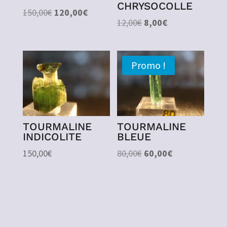
CHRYSOCOLLE
Le
Le
150,00
€
120,00
€
Le
Le
12,00
€
8,00
€
prix
prix
prix
prix
initial
actuel
initial
actuel
était :
est :
était :
est :
150,00€.
120,00€.
Promo !
12,00€.
8,00€.
TOURMALINE
TOURMALINE
INDICOLITE
BLEUE
Le
Le
150,00
€
80,00
€
60,00
€
prix
prix
initial
actuel
était :
est :
80,00€.
60,00€.