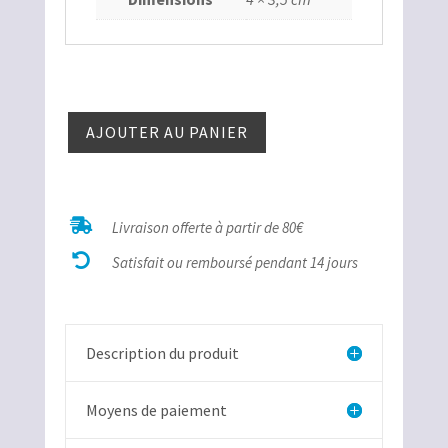
quantité
AJOUTER AU PANIER
de
Jaspe
zoné

Livraison offerte à partir de 80€

Satisfait ou remboursé pendant 14 jours
Description du produit
Moyens de paiement