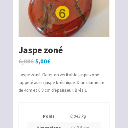
Jaspe zoné
Le
Le
6,00
€
5,00
€
prix
prix
Jaspe zoné. Galet en véritable jaspe zoné
initial
actuel
,appelé aussi jaspe bréchique. D’un diamètre
était :
est :
de 4cm et 0.8 cm d’épaisseur. Brésil.
6,00€.
5,00€.
Poids
0,043 kg
Dimensions
4 × 3,5 cm