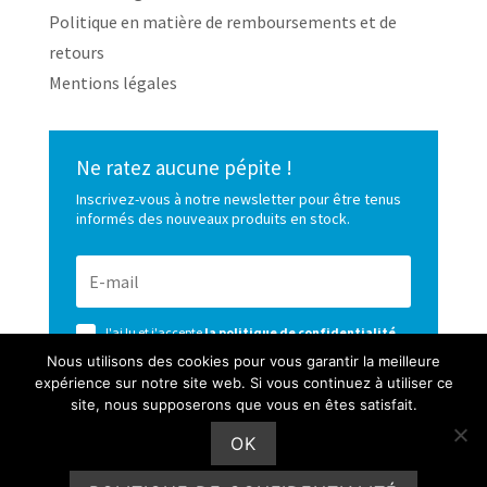
Politique en matière de remboursements et de
retours
Mentions légales
Ne ratez aucune pépite !
Inscrivez-vous à notre newsletter pour être tenus
informés des nouveaux produits en stock.
J'ai lu et j'accepte
la politique de confidentialité
de ce site
Nous utilisons des cookies pour vous garantir la meilleure
expérience sur notre site web. Si vous continuez à utiliser ce
S’ABONNER
site, nous supposerons que vous en êtes satisfait.
OK