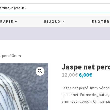
RAPIE
BIJOUX
ESOTÉR
et percé 3mm
Jaspe net pe
Le
Le
12,00
€
6,00
€
prix
prix
initial
actuel
Jaspe net percé 3mm. Véritab
était :
est :
spider net. Forme de goutte, 
12,00€.
6,00€.
3mm pour cordon. Chihuahua