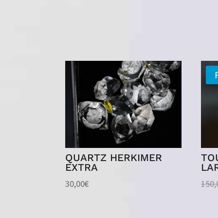
QUARTZ HERKIMER
TO
EXTRA
LA
30,00
€
150,