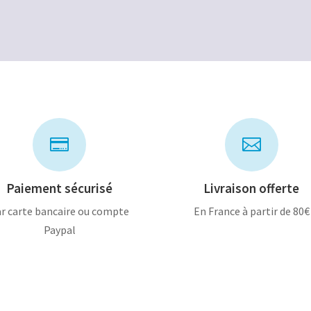
était :
est :
était :
est :
150,00€.
120,00€.
6,00€.
3,00€.


Paiement sécurisé
Livraison offerte
r carte bancaire ou compte
En France à partir de 80€
Paypal