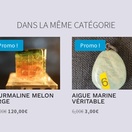
DANS LA MÊME CATÉGORIE
Promo !
Promo !
URMALINE MELON
AIGUE MARINE
RGE
VÉRITABLE
Le
Le
Le
Le
00
€
120,00
€
6,00
€
3,00
€
prix
prix
prix
prix
initial
actuel
initial
actuel