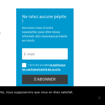
Ne ratez aucune pépite
!
Inscrivez-vous à notre
newsletter pour être tenus
s
informés des nouveaux produits
en stock.
J'ai lu et j'accepte
la politique
de confidentialité de ce site
S’ABONNER
 site, nous supposerons que vous en êtes satisfait.