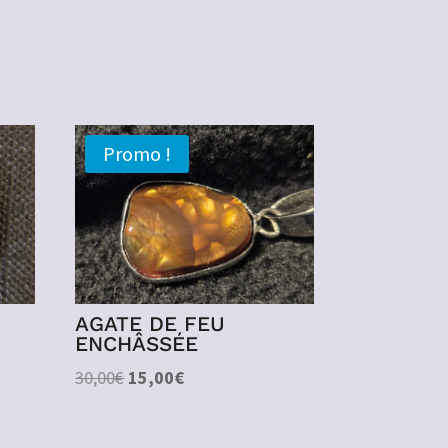
Promo !
AGATE DE FEU
ENCHÂSSÉE
Le
Le
30,00
€
15,00
€
prix
prix
initial
actuel