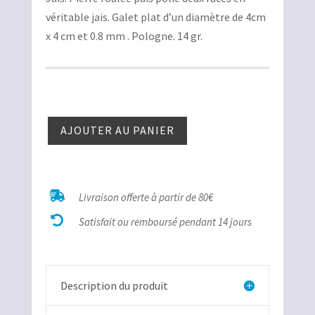
initial
actuel
véritable jais. Galet plat d’un diamètre de 4cm
était :
est :
x 4 cm et 0.8 mm . Pologne. 14 gr.
12,00€.
8,00€.
quantité
AJOUTER AU PANIER
de
Jais

Livraison offerte à partir de 80€

Satisfait ou remboursé pendant 14 jours
Description du produit