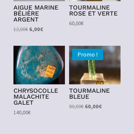
AIGUE MARINE
TOURMALINE
BÉLIÈRE
ROSE ET VERTE
ARGENT
60,00
€
Le
Le
12,00
€
6,00
€
prix
prix
initial
actuel
était :
est :
Promo !
12,00€.
6,00€.
CHRYSOCOLLE
TOURMALINE
MALACHITE
BLEUE
GALET
Le
Le
80,00
€
60,00
€
140,00
€
prix
prix
initial
actuel
était :
est :