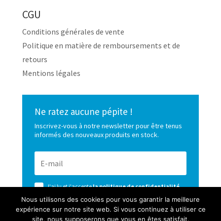
CGU
Conditions générales de vente
Politique en matière de remboursements et de
retours
Mentions légales
Ne ratez aucune pépite !
Inscrivez-vous à notre newsletter pour être tenus
informés des nouveaux produits en stock.
J'ai lu et j'accepte
la politique de confidentialité
de ce site
Nous utilisons des cookies pour vous garantir la meilleure
expérience sur notre site web. Si vous continuez à utiliser ce
S’ABONNER
site, nous supposerons que vous en êtes satisfait.