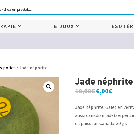
RAPIE
BIJOUX
ESOTÉR
s polies
/ Jade néphrite
Jade néphrite
Le
Le
10,00
€
6,00
€
prix
prix
initial
actuel
Jade néphrite. Galet en vérit
était :
est :
aussi canadian jade(serpentin
10,00€.
6,00€.
d’épaisseur. Canada. 30 gr.