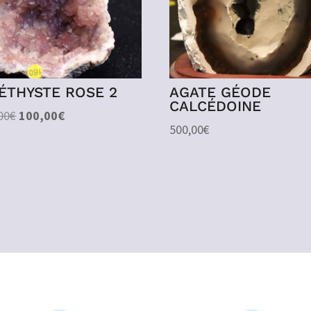
ÉTHYSTE ROSE 2
AGATE GÉODE
CALCÉDOINE
Le
Le
00
€
100,00
€
500,00
€
prix
prix
initial
actuel
était :
est :
160,00€.
100,00€.