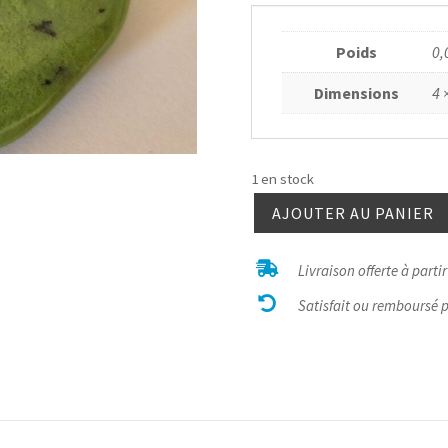
Poids
0,
Dimensions
4 
1 en stock
AJOUTER AU PANIER
quantité
de

Livraison offerte à parti
Jade

néphrite
Satisfait ou remboursé 