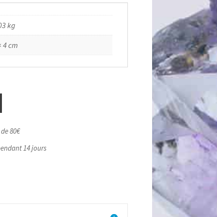
03 kg
× 4 cm
r de 80€
pendant 14 jours