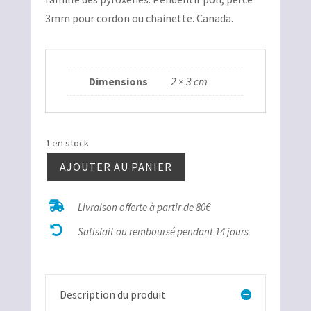
était :
est :
3mm pour cordon ou chainette. Canada.
10,00€.
5,00€.
Dimensions
2 × 3 cm
1 en stock
AJOUTER AU PANIER
quantité
de

Livraison offerte à partir de 80€
Hyperstène

oval
Satisfait ou remboursé pendant 14 jours
Description du produit