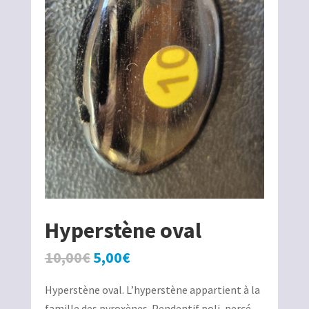
Hyperstène oval
Le
Le
10,00
€
5,00
€
prix
prix
Hyperstène oval. L’hyperstène appartient à la
initial
actuel
famille des pyroxènes. Pendentif poli, percé