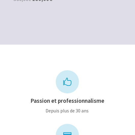
était :
est :
prix
prix
12,00€.
8,00€.
initial
actuel
était :
est :
360,00€.
180,00€.

Passion et professionnalisme
Depuis plus de 30 ans