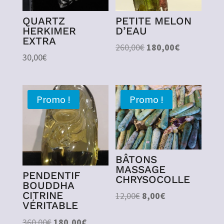
QUARTZ
PETITE MELON
HERKIMER
D’EAU
EXTRA
Le
Le
260,00
€
180,00
€
30,00
€
prix
prix
initial
actuel
était :
est :
Promo !
Promo !
260,00€.
180,00€.
BÂTONS
MASSAGE
PENDENTIF
CHRYSOCOLLE
BOUDDHA
CITRINE
Le
Le
12,00
€
8,00
€
VÉRITABLE
prix
prix
initial
actuel
Le
Le
360,00
€
180,00
€