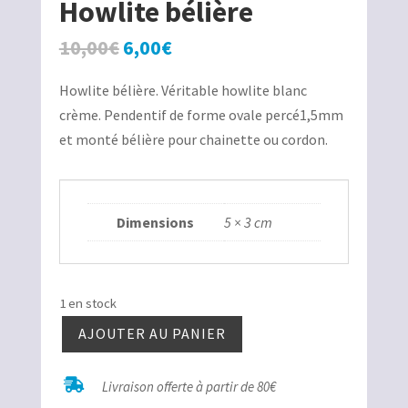
Howlite bélière
Le
Le
10,00
€
6,00
€
prix
prix
Howlite bélière. Véritable howlite blanc
initial
actuel
crème. Pendentif de forme ovale percé1,5mm
était :
est :
et monté bélière pour chainette ou cordon.
10,00€.
6,00€.
Dimensions
5 × 3 cm
1 en stock
AJOUTER AU PANIER
quantité
de

Livraison offerte à partir de 80€
Howlite