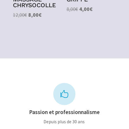
CHRYSOCOLLE
Le
Le
8,00
€
4,00
€
Le
Le
12,00
€
8,00
€
prix
prix
prix
prix
initial
actuel
initial
actuel
était :
est :
était :
est :
8,00€.
4,00€.
12,00€.
8,00€.

Passion et professionnalisme
Depuis plus de 30 ans