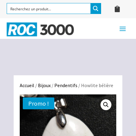
Accueil
/
Bijoux
/
Pendentifs
/ Howlite bélière
Promo !