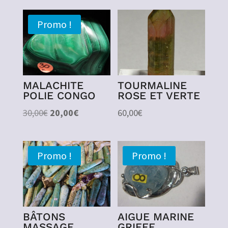
Promo !
MALACHITE
TOURMALINE
POLIE CONGO
ROSE ET VERTE
Le
Le
30,00
€
20,00
€
60,00
€
prix
prix
initial
actuel
était :
est :
Promo !
Promo !
30,00€.
20,00€.
BÂTONS
AIGUE MARINE
MASSAGE
GRIFFE