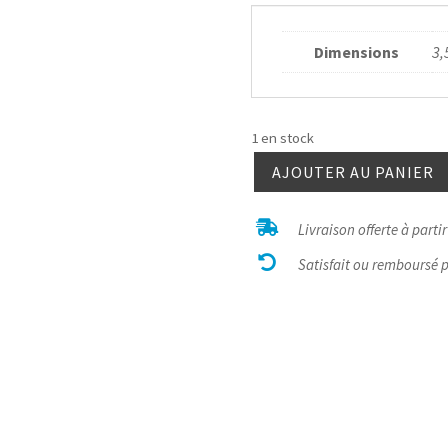
Dimensions
3,
1 en stock
AJOUTER AU PANIER
quantité
de

Livraison offerte à parti
Hématite

bélière
Satisfait ou remboursé 
argent