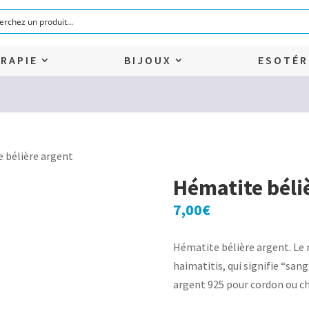
RAPIE
BIJOUX
ESOTÉR
 bélière argent
Hématite béli
7,00
€
Hématite bélière argent. Le
haimatitis, qui signifie “san
argent 925 pour cordon ou ch