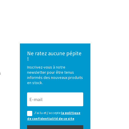
Ne ratez aucune pépite
!
Inscrivez-vous à notre
newsletter pour être tenus
s
informés des nouveaux produits
en stock.
J'ai lu et j'accepte
la politique
de confidentialité de ce site