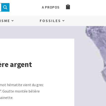
A PROPOS
ISME
FOSSILES
ère argent
 mot hématite vient du grec
g”. Goutte montée bélière
ainette.