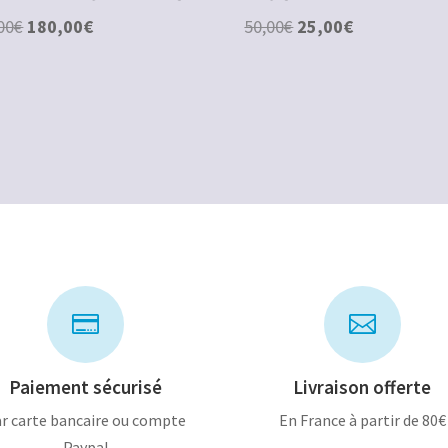
Le
Le
Le
Le
00
€
180,00
€
50,00
€
25,00
€
prix
prix
prix
prix
initial
actuel
initial
actuel
était :
est :
était :
est :
260,00€.
180,00€.
50,00€.
25,00€.


Paiement sécurisé
Livraison offerte
r carte bancaire ou compte
En France à partir de 80€
Paypal