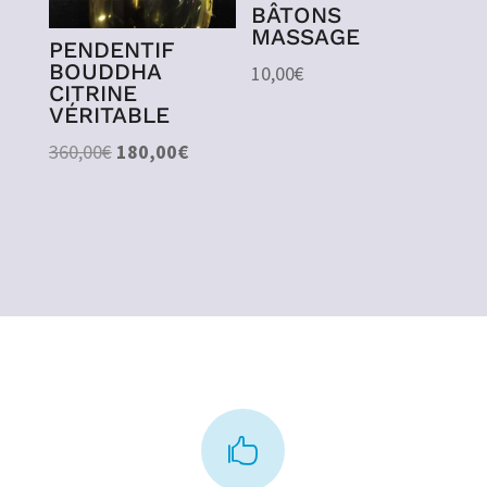
BÂTONS
MASSAGE
PENDENTIF
BOUDDHA
10,00
€
CITRINE
VÉRITABLE
Le
Le
360,00
€
180,00
€
prix
prix
initial
actuel
était :
est :
360,00€.
180,00€.
