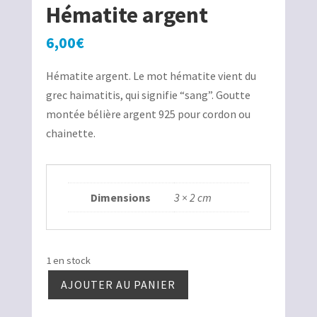
Hématite argent
6,00
€
Hématite argent. Le mot hématite vient du
grec haimatitis, qui signifie “sang”. Goutte
montée bélière argent 925 pour cordon ou
chainette.
Dimensions
3 × 2 cm
1 en stock
AJOUTER AU PANIER
quantité
de