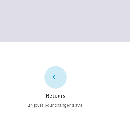
initial
actuel
était :
est :
80,00€.
60,00€.
#
Retours
14 jours pour changer d'avis