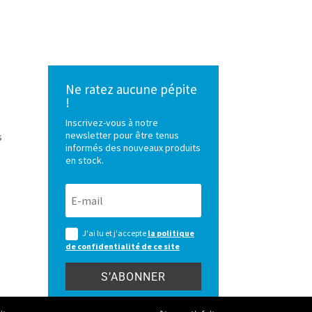
Ne ratez aucune pépite
!
Inscrivez-vous à notre
newsletter pour être tenus
s
informés des nouveaux produits
en stock.
J'ai lu et j'accepte
la politique
de confidentialité de ce site
S’ABONNER