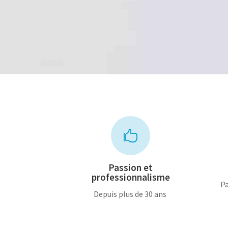
prix
prix
initial
actuel
était :
est :
30,00€.
15,00€.

Passion et
professionnalisme
Pa
Depuis plus de 30 ans