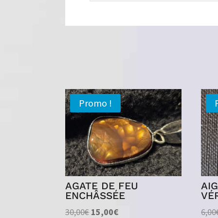
Promo !
AGATE DE FEU
AI
ENCHÂSSÉE
VÉ
Le
Le
30,00
€
15,00
€
6,00