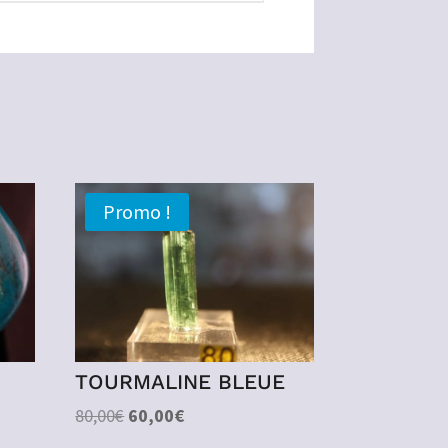
Promo !
TOURMALINE BLEUE
Le
Le
80,00
€
60,00
€
prix
prix