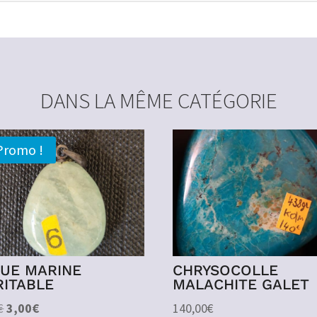
DANS LA MÊME CATÉGORIE
Promo !
GUE MARINE
CHRYSOCOLLE
RITABLE
MALACHITE GALET
Le
Le
€
3,00
€
140,00
€