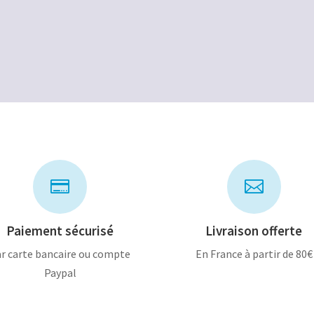
prix
prix
initial
actuel
était :
est :
6,00€.
3,00€.


Paiement sécurisé
Livraison offerte
r carte bancaire ou compte
En France à partir de 80€
Paypal