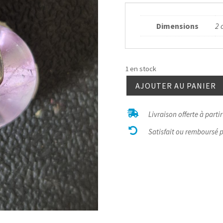
Dimensions
2 
1 en stock
AJOUTER AU PANIER
quantité
de

Livraison offerte à parti
Fluorite

violette
Satisfait ou remboursé 
rondelle