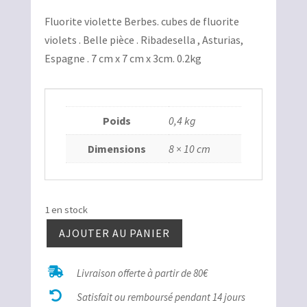
prix
prix
Fluorite violette Berbes. cubes de fluorite
initial
actuel
violets . Belle pièce . Ribadesella , Asturias,
était :
est :
Espagne . 7 cm x 7 cm x 3cm. 0.2kg
250,00€.
200,00€.
Poids
0,4 kg
Dimensions
8 × 10 cm
1 en stock
AJOUTER AU PANIER
quantité
de

Livraison offerte à partir de 80€
Fluorite

violette
Satisfait ou remboursé pendant 14 jours