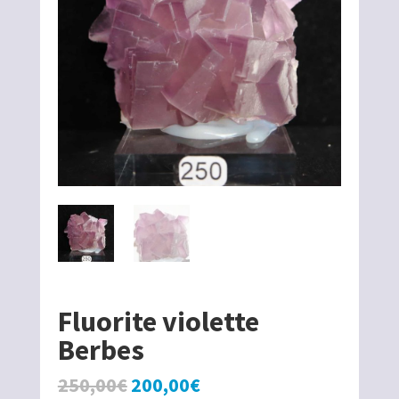
Fluorite violette
Berbes
Le
Le
250,00
€
200,00
€