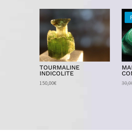
TOURMALINE
MA
INDICOLITE
CO
150,00
€
30,0