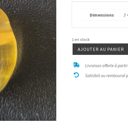
Dimensions
3 
1 en stock
AJOUTER AU PANIER
quantité
de

Livraison offerte à parti
Fluorite

jaune
Satisfait ou remboursé 