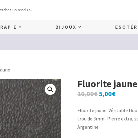
RAPIE
BIJOUX
ESOTÉR
jaune
Fluorite jaune
Le
Le
10,00
€
5,00
€
prix
prix
initial
actuel
Fluorite jaune. Véritable flu
était :
est :
trou de 3mm- Pierre extra, s
10,00€.
5,00€.
Argentine.