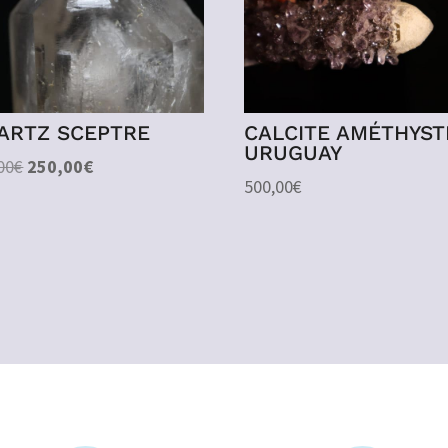
ARTZ SCEPTRE
CALCITE AMÉTHYST
URUGUAY
Le
Le
00
€
250,00
€
500,00
€
prix
prix
initial
actuel
était :
est :
500,00€.
250,00€.