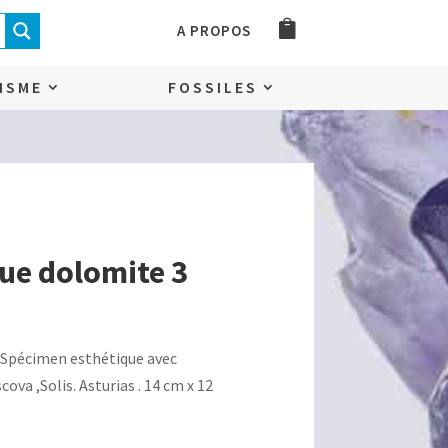
A PROPOS
ISME
FOSSILES
que dolomite 3
uel
. Spécimen esthétique avec
:
va ,Solis. Asturias . 14 cm x 12
,00€.