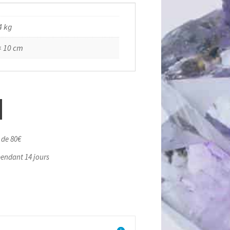
4 kg
× 10 cm
r de 80€
pendant 14 jours