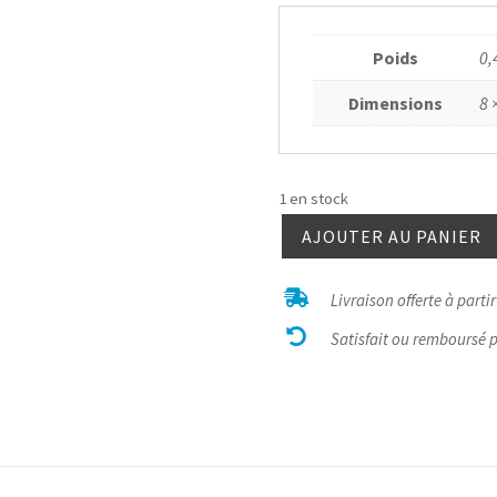
Poids
0,
Dimensions
8 
1 en stock
AJOUTER AU PANIER
quantité
de

Livraison offerte à parti
Fluorite

cubique
Satisfait ou remboursé 
dolomite
3