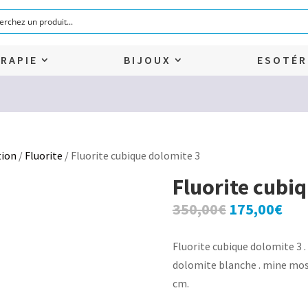
RAPIE
BIJOUX
ESOTÉR
tion
/
Fluorite
/ Fluorite cubique dolomite 3
Fluorite cubi
Le
Le
350,00
€
175,00
€
prix
prix
initial
act
Fluorite cubique dolomite 3 
était :
est 
dolomite blanche . mine mosco
350,00€.
175
cm.