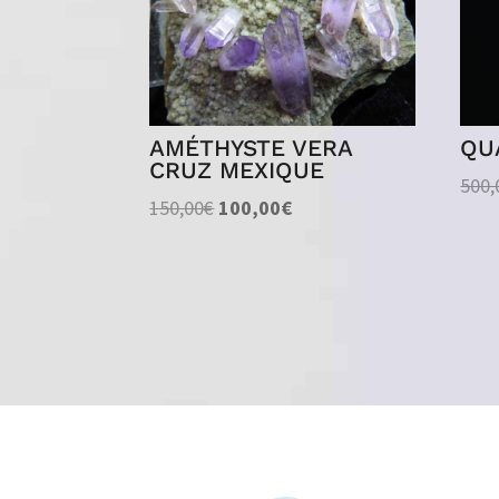
AMÉTHYSTE VERA
QU
CRUZ MEXIQUE
500,
Le
Le
150,00
€
100,00
€
prix
prix
initial
actuel
était :
est :
150,00€.
100,00€.