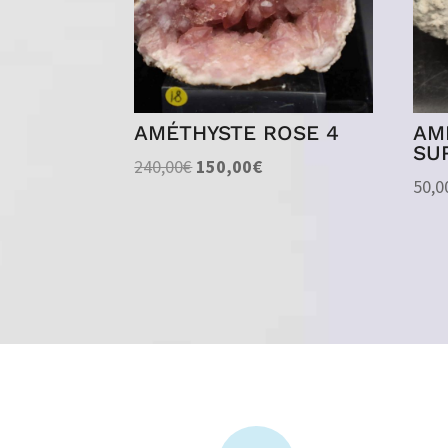
AMÉTHYSTE ROSE 4
AM
SU
Le
Le
240,00
€
150,00
€
50,0
prix
prix
initial
actuel
était :
est :
240,00€.
150,00€.