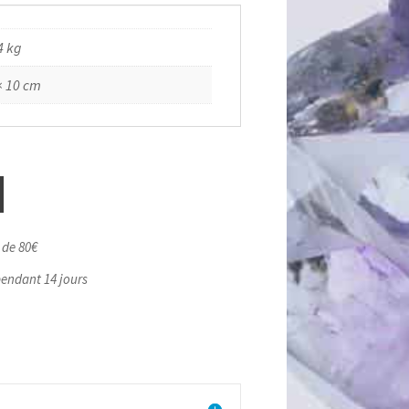
4 kg
× 10 cm
r de 80€
pendant 14 jours