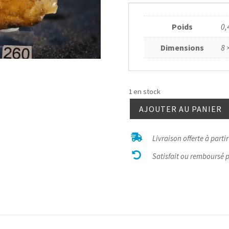
Poids
0,
Dimensions
8 
1 en stock
AJOUTER AU PANIER
quantité
de

Livraison offerte à parti
Fluorite

Calcite
Satisfait ou remboursé 
Chalcopyrite13