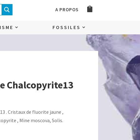
A PROPOS
ISME
FOSSILES
te Chalcopyrite13
uel
3 . Cristaux de fluorite jaune ,
:
copyrite , Mine moscova, Solis.
,00€.