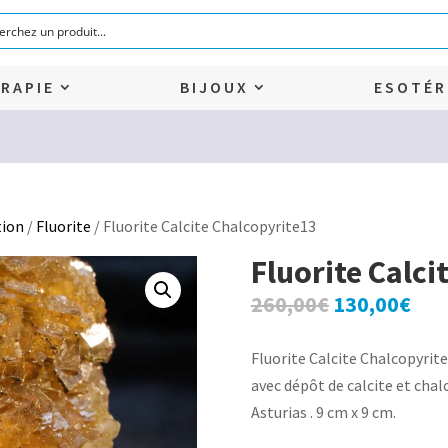
RAPIE
BIJOUX
ESOTÉR
tion
/
Fluorite
/ Fluorite Calcite Chalcopyrite13
Fluorite Calci
Le
Le
260,00
€
130,00
€
prix
prix
initial
act
Fluorite Calcite Chalcopyrite1
était :
est 
avec dépôt de calcite et chal
260,00€.
130
Asturias . 9 cm x 9 cm.