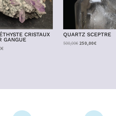
ÉTHYSTE CRISTAUX
QUARTZ SCEPTRE
R GANGUE
Le
Le
500,00
€
250,00
€
0
€
prix
prix
initial
actuel
était :
est :
500,00€.
250,00€.