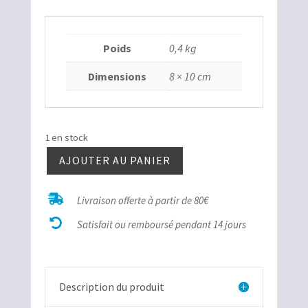
Poids
0,4 kg
Dimensions
8 × 10 cm
1 en stock
AJOUTER AU PANIER
quantité
de

Livraison offerte à partir de 80€
Fluorite

baryte
Satisfait ou remboursé pendant 14 jours
crêtée
18
Description du produit