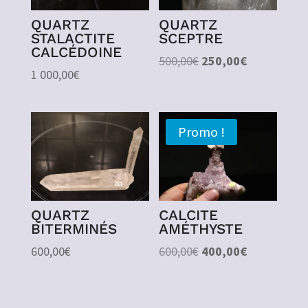
QUARTZ
QUARTZ
STALACTITE
SCEPTRE
CALCÉDOINE
Le
Le
500,00
€
250,00
€
1 000,00
€
prix
prix
initial
actuel
était :
est :
Promo !
500,00€.
250,00€.
QUARTZ
CALCITE
BITERMINÉS
AMÉTHYSTE
Le
Le
600,00
€
600,00
€
400,00
€
prix
prix
initial
actuel
était :
est :