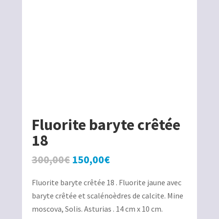
Fluorite baryte crêtée
18
Le
Le
300,00
€
150,00
€
prix
prix
Fluorite baryte crêtée 18 . Fluorite jaune avec
initial
actuel
baryte crêtée et scalénoèdres de calcite. Mine
était :
est :
moscova, Solis. Asturias . 14 cm x 10 cm.
300,00€.
150,00€.