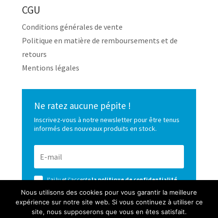
CGU
Conditions générales de vente
Politique en matière de remboursements et de
retours
Mentions légales
Ne ratez aucune pépite !
Inscrivez-vous à notre newsletter pour être tenus
informés des nouveaux produits en stock.
J'ai lu et j'accepte
la politique de confidentialité
de ce site
Nous utilisons des cookies pour vous garantir la meilleure
expérience sur notre site web. Si vous continuez à utiliser ce
S’ABONNER
site, nous supposerons que vous en êtes satisfait.